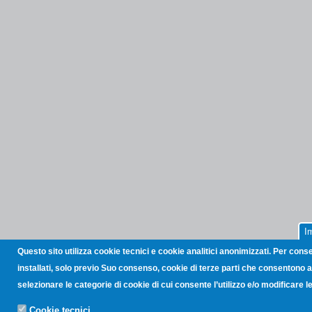
I
Questo sito utilizza cookie tecnici e cookie analitici anonimizzati. Per cons
installati, solo previo Suo consenso, cookie di terze parti che consentono all
selezionare le categorie di cookie di cui consente l’utilizzo e/o modificare
Cookie tecnici