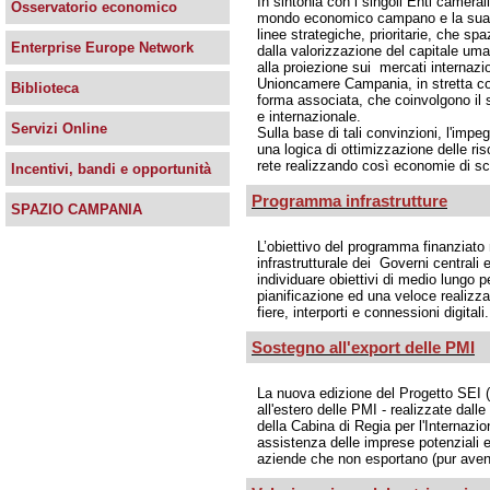
In sintonia con i singoli Enti camerali
Osservatorio economico
mondo economico campano e la sua c
linee strategiche, prioritarie, che sp
Enterprise Europe Network
dalla valorizzazione del capitale uman
alla proiezione sui mercati internazio
Unioncamere Campania, in stretta col
Biblioteca
forma associata, che coinvolgono il 
e internazionale.
Servizi Online
Sulla base di tali convinzioni, l'imp
una logica di ottimizzazione delle ris
rete realizzando così economie di sc
Incentivi, bandi e opportunità
Programma infrastrutture
SPAZIO CAMPANIA
L’obiettivo del programma finanziato
infrastrutturale dei Governi centrali e
individuare obiettivi di medio lungo p
pianificazione ed una veloce realizzazi
fiere, interporti e connessioni digitali.
Sostegno all'export delle PMI
La nuova edizione del Progetto SEI (
all'estero delle PMI - realizzate dal
della Cabina di Regia per l'Internazio
assistenza delle imprese potenziali e 
aziende che non esportano (pur avend