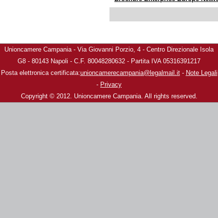
Unioncamere Campania - Via Giovanni Porzio, 4 - Centro Direzionale Isola
G8 - 80143 Napoli - C.F. 80048280632 - Partita IVA 05316391217
Posta elettronica certificata:
unioncamerecampania@legalmail.it
-
Note Legali
-
Privacy
Copyright © 2012. Unioncamere Campania. All rights reserved.