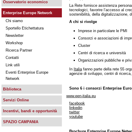
Osservatorio economico
La Rete fornisce assistenza personali
tecnologici, favorire l’accesso al cre
Enterprise Europe Network
sostenibilità, della digitalizzazione, 
Chi siamo
A chi si rivolge
Sportello Etichettatura
Imprese in particolare le PMI
Newsletter
Consorzi e associazioni di imp
Workshop
Cluster
Ricerca Partner
Centri di ricerca e università
Contatti
Organizzazioni pubbliche e priv
Link utili
In
Italia
fanno parte della rete 55 orga
Eventi Enterprise Europe
agenzie di sviluppo, centri di ricerca, 
Network
Sono 6 i consorzi Enterprise Europ
Biblioteca
www.een-italia.eu
Servizi Online
facebook
linkedin
Incentivi, bandi e opportunità
twitter
youtube
SPAZIO CAMPANIA
Brochure Enterprise Europe Netw