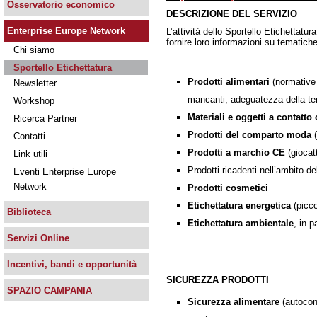
Osservatorio economico
DESCRIZIONE DEL SERVIZIO
Enterprise Europe Network
L’attività dello Sportello Etichettatu
fornire loro informazioni su tematiche 
Chi siamo
Sportello Etichettatura
Prodotti alimentari
(normative 
Newsletter
mancanti, adeguatezza della term
Workshop
Materiali e oggetti a contatto 
Ricerca Partner
Prodotti del comparto moda
(
Contatti
Prodotti a marchio CE
(giocatt
Link utili
Prodotti ricadenti nell’ambito d
Eventi Enterprise Europe
Network
Prodotti cosmetici
Etichettatura energetica
(picco
Biblioteca
Etichettatura ambientale
, in p
Servizi Online
Incentivi, bandi e opportunità
SICUREZZA PRODOTTI
SPAZIO CAMPANIA
Sicurezza alimentare
(autocont