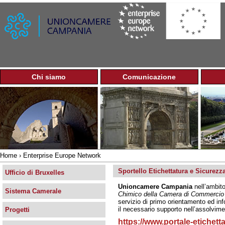
Jump to navigation
Chi siamo
Comunicazione
M
e
n
u
p
r
i
n
Home
›
Enterprise Europe Network
c
Tu
i
Sportello Etichettatura e Sicurezz
sei
Ufficio di Bruxelles
p
qui
Unioncamere Campania
nell’ambito
a
Sistema Camerale
Chimico della Camera di Commercio 
l
servizio di primo orientamento ed inf
e
il necessario supporto nell’assolvimen
Progetti
https://www.portale-etichett