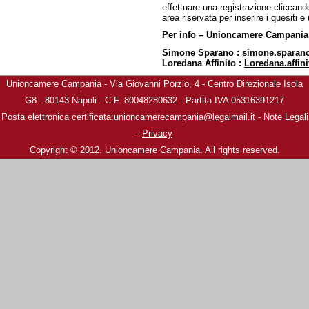
effettuare una registrazione cliccando
area riservata per inserire i quesiti e 
Per info – Unioncamere Campani
Simone Sparano :
simone.sparan
Loredana Affinito :
Loredana.affi
Unioncamere Campania - Via Giovanni Porzio, 4 - Centro Direzionale Isola
G8 - 80143 Napoli - C.F. 80048280632 - Partita IVA 05316391217
Posta elettronica certificata:
unioncamerecampania@legalmail.it
-
Note Legali
-
Privacy
Copyright © 2012. Unioncamere Campania. All rights reserved.