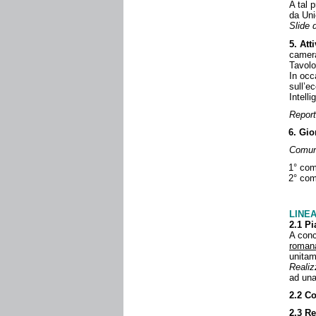
A tal 
da Uni
Slide
5. Att
camer
Tavolo
In occ
sull’e
Intelli
Report
6. Gio
Comun
1° com
2° co
LINEA
2.1
Pi
A conc
roman
unitam
Realiz
ad una
2.2 C
2.3
Re