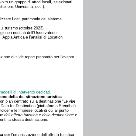
olto un gruppo di attori locali, selezionati
tuzioni, Università, ecc.).
orizzare i dati patrimonio del sistema
sul turismo (ottobre 2023).
ione i risultati dell’Osservatorio
’Appia Antica e l’analisi di Location
azione di slide report preparato per l’evento.
modelli di intervento dedicati.
zione della de-
stinazione turistica
tion plan centrato sulla destinazione
“Le viæ
tà Data for Destination (piattaforma Stendhal)
older e le imprese locali di cui al punto
e dell’offerta turistica e della destinazione
e
renti la stessa destinazione.
ca
p
er l’organizzazione dell’offerta turistica