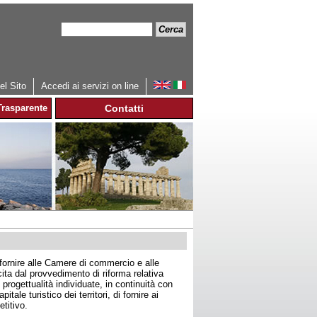
Cerca
Form
di
ricerca
l Sito
Accedi ai servizi on line
rasparente
Contatti
fornire alle Camere di commercio e alle
ta dal provvedimento di riforma relativa
 progettualità individuate, in continuità con
ale turistico dei territori, di fornire ai
titivo.