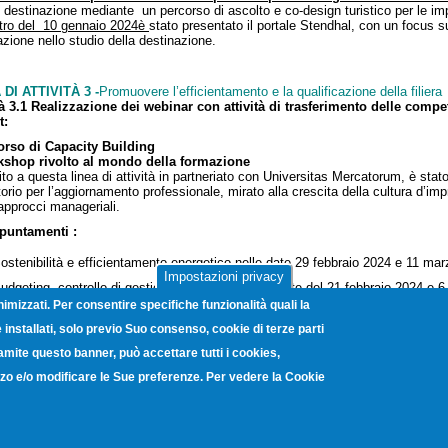
e destinazione mediante un percorso di ascolto e co-design turistico per le im
ntro del 10 gennaio 2024è
stato presentato il portale Stendhal, con un focus su
azione nello studio della destinazione.
 DI ATTIVITÀ 3 -
Promuovere l’efficientamento e la qualificazione della filiera
tà 3.1 Realizzazione dei webinar con attività di trasferimento delle compe
t:
orso di Capacity Building
shop rivolto al mondo della formazione
ito a questa linea di attività in partneriato con Universitas Mercatorum, è sta
torio per l’aggiornamento professionale, mirato alla crescita della cultura d’im
approcci manageriali.
ppuntamenti :
ostenibilità e efficientamento energetico nelle date 29 febbraio 2024 e 11 ma
Impostazioni privacy
udgeting, controllo di gestione e dei costi, nelle date del 21 febbraio 2024 e
nimizzati. Per consentire specifiche funzionalità quali la
omunicazione nelle date del 22 febbraio 2024 e 12 marzo 2024 e
installati, solo previo Suo consenso, cookie di terze parti
ccoglienza professionale nelle date 28 febbraio 2024 e 7 marzo 2024
ramite questo banner, può accettare tutti i cookies,
a 14 febbraio è stato realizzato a Napoli il
workshop
rivolto al mondo della for
lizzo e/o modificare le Sue preferenze. Per vedere la Cookie
i di una ulteriore promozione del patrimonio turistico-culturale della Campani
kshop i pass turistici ArteCard 365 Lite – forniti da ISNART – per offrire loro l
la volta, in alcuni dei luoghi d’arte e cultura della Campania.
 DI ATTIVITÀ 4
- Giornata del Turismo