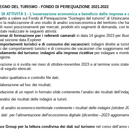
EGNO DEL TURISMO - FONDO DI PEREQUAZIONE 2021-2022
DI ATTIVITÀ 1 - L’osservazione economica a beneficio delle imprese e dei
getto a valere sul Fondo di Perequazione “Sostegno del turismo” di Unioncame
to la realizzazione di uno studio di analisi socioeconomica del territorio che
ili nuovi posizionamenti per mercati, prodotti e/o segmenti di domanda, con le 
tate realizzate le seguenti attività:
inar di formazione per i referenti camerali
in data 14 giugno 2023 per illust
al sezione data Explorer
omportamenti turistici e di consumo dei vacanzieri:
indagini dirette ai turis
isi dei comportamenti turistici e di consumo dei vacanzieri che soggiornano nel
ndamento del turismo: indagini alle imprese ricettive
per indagare e monit
regione.
evazione si è svolta nei mesi di ottobre-novembre 2023 e al termine sono state r
 di seguito elencati:
nalisi qualitativa e controllo file dati;
laborazione ad hoc dei risultati;
edazione di un report in formato slide contenente l’analisi dei risultati dell’i
’analisi dei risultati delle indagini ai turisti.
 di analisi economico-territoriale contenente i risultati delle indagini (ottobre 2
 dati per l’alimentazione dell’ecosistema digitale (dicembre –2023 aggiorna
cus
Group
per
la
lettura
condivisa
dei
dati
sul
turismo
nel corso dell’anno c