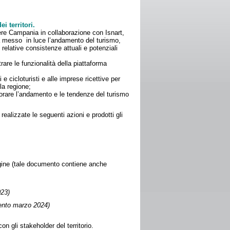
 territori.
re Campania in collaborazione con Isnart,
 ha messo in luce l’andamento del turismo,
relative consistenze attuali e potenziali
rare le funzionalità della piattaforma
ti e cicloturisti e alle imprese ricettive per
la regione;
orare l’andamento e le tendenze del turismo
ealizzate le seguenti azioni e prodotti gli
ndagine (tale documento contiene anche
023)
mento marzo 2024)
on gli stakeholder del territorio.