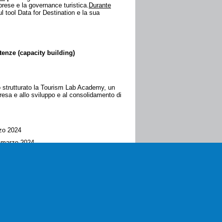
prese e la governance turistica.
Durante
l tool Data for Destination e la sua
tenze (capacity building)
to strutturato la Tourism Lab Academy, un
presa e allo sviluppo e al consolidamento di
rzo 2024
 6 marzo 2024
mazione.
a, Unioncamere ha consegnato ai partecipanti
a possibilità di accedere gratuitamente, per