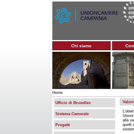
Chi siamo
Com
M
e
n
u
p
r
i
n
Home
c
Tu
i
Valori
sei
Ufficio di Bruxelles
p
qui
L’obie
a
Sistema Camerale
Unioni
l
alla v
e
quelli 
Progetti
sistem