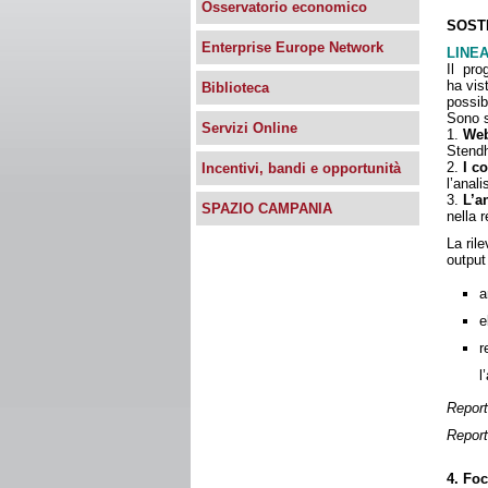
Osservatorio economico
SOST
Enterprise Europe Network
LINEA 
Il pro
ha vis
Biblioteca
possib
Sono s
Servizi Online
1.
Web
Stendh
2.
I c
Incentivi, bandi e opportunità
l’anal
3.
L’a
SPAZIO CAMPANIA
nella 
La ril
output
a
e
r
l
Report
Report
4. Fo