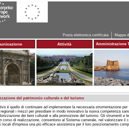
Jump to navigation
Posta elettronica certificata
Mappa de
unicazione
Attività
Amministrazione T
zzazione del patrimonio culturale e del turismo
ttivo è quello di continuare ad implementare la necessaria strumentazione per 
 regionali i mezzi per presidiare in modo innovativo la nuova competenza sanci
alorizzazione dei beni culturali e alla promozione del turismo. Gli strumenti e le
in corso di realizzazione, consentono al Sistema camerale, nel valorizzare il capit
i locali d'impresa una più efficace assistenza per il loro posizionamento compe