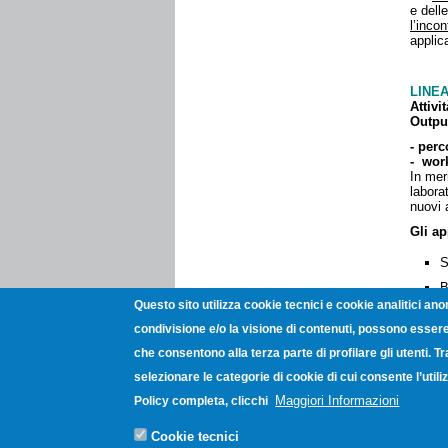
e dell
l’inco
applic
LINEA
Attivi
Outpu
- perc
-
work
In mer
labora
nuovi 
Gli a
S
B
Questo sito utilizza cookie tecnici e cookie analitici ano
C
condivisione e/o la visione di contenuti, possono essere 
A
che consentono alla terza parte di profilare gli utenti. T
In dat
selezionare le categorie di cookie di cui consente l’uti
Ai fin
al wor
Maggiori Informazioni
Policy completa, clicchi
una so
Cookie tecnici
LINEA