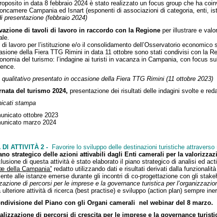
proposito in data 8 febbraio 2024 è stato realizzato un focus group che ha coinv
oncamere Campania ed Isnart (esponenti di associazioni di categoria, enti, isti
di presentazione (febbraio 2024)
ivazione di tavoli di lavoro in raccordo con la Regione
per illustrare e val
ale.
 di lavoro per l’istituzione e/o il consolidamento dell’Osservatorio economico 
asione della Fiera TTG Rimini in data 11 ottobre sono stati condivisi con la Reg
conomia del turismo: l’indagine ai turisti in vacanza in Campania, con focus sull
gence.
 qualitativo presentato in occasione della Fiera TTG Rimini (11 ottobre 2023)
rnata del turismo 2024,
presentazione dei risultati delle indagini svolte e red
icati stampa
unicato ottobre 2023
municato marzo 2024
 DI ATTIVITÀ 2 -
Favorire lo sviluppo delle destinazioni turistiche attraverso 
ano strategico delle azioni attivabili dagli Enti camerali per la valorizza
lusione di questa attività è stato elaborato il piano strategico di analisi ed ac
æ della Campania”
redatto utilizzando dati e risultati derivati dalla funzionali
ente alle istanze emerse durante gli incontri di co-progettazione con gli stakeh
zazione di percorsi per le imprese e la governance turistica per l’organizzazion
 ulteriore attività di ricerca (best practise) e sviluppo (action plan) sempre ine
ondivisione del Piano con gli Organi camerali nel webinar del 8 marzo.
alizzazione di percorsi di crescita per le imprese e la governance turisti