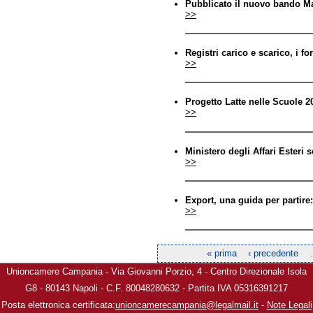
Pubblicato il nuovo bando Ma
>>
Registri carico e scarico, i fo
>>
Progetto Latte nelle Scuole
>>
Ministero degli Affari Esteri s
>>
Export, una guida per partire:
>>
« prima
‹ precedente
Pagine
Unioncamere Campania - Via Giovanni Porzio, 4 - Centro Direzionale Isola
G8 - 80143 Napoli - C.F. 80048280632 - Partita IVA 05316391217
Posta elettronica certificata:
unioncamerecampania@legalmail.it
-
Note Legali