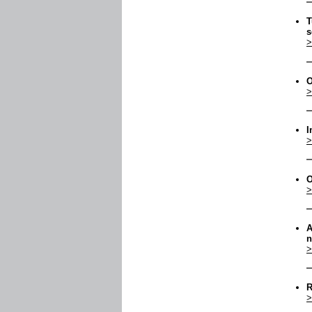
T
s
>
O
>
I
>
O
>
A
n
>
R
>