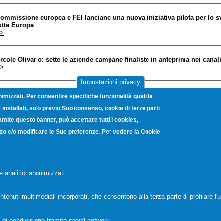
ommissione europea e FEI lanciano una nuova iniziativa pilota per lo s
utta Europa
>
rcole Olivario: sette le aziende campane finaliste in anteprima nei canal
>
Impostazioni privacy
LA Berlin 2020 - b2b
nimizzati. Per consentire specifiche funzionalità quali la
>
installati, solo previo Suo consenso, cookie di terze parti
ramite questo banner, può accettare tutti i cookies,
iuti di Stato: approvato dalla Commissione il regime di garanzia dell'It
lizzo e/o modificare le Sue preferenze. Per vedere la Cookie
ell'emergenza del coronavirus
>
ovid-19: Regione Campania pubblica il bando per le micro imprese
e analitici anonimizzati
>
ntenuti multimediali incorporati, che consentono alla terza parte di profilare l'u
« prima
‹ precedente
…
24
25
26
27
28
29
30
31
e
 di condivisione tramite social network.