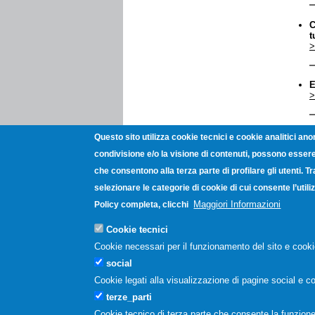
C
t
>
E
>
I
Questo sito utilizza cookie tecnici e cookie analitici ano
>
condivisione e/o la visione di contenuti, possono essere 
che consentono alla terza parte di profilare gli utenti. T
A
selezionare le categorie di cookie di cui consente l’uti
n
Maggiori Informazioni
Policy completa, clicchi
>
Cookie tecnici
C
Cookie necessari per il funzionamento del sito e cooki
>
social
Cookie legati alla visualizzazione di pagine social e co
terze_parti
Pagin
Cookie tecnico di terza parte che consente la funzione