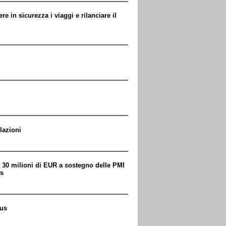
 in sicurezza i viaggi e rilanciare il
lazioni
r 30 milioni di EUR a sostegno delle PMI
us
rus