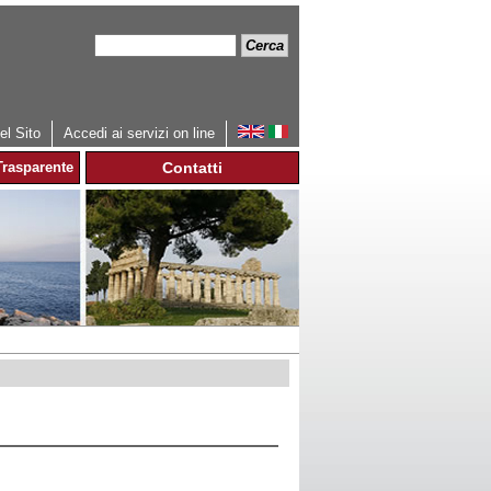
Cerca
Form
di
ricerca
l Sito
Accedi ai servizi on line
rasparente
Contatti