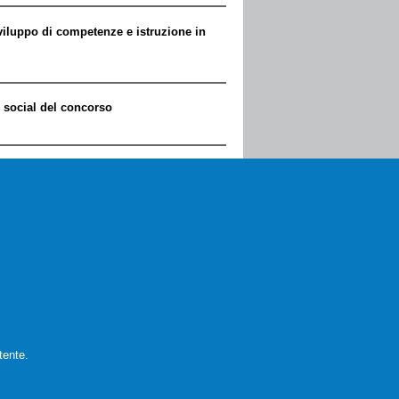
viluppo di competenze e istruzione in
i social del concorso
alia a sostegno dell'economia
tente.
32
…
seguente ›
ultima »