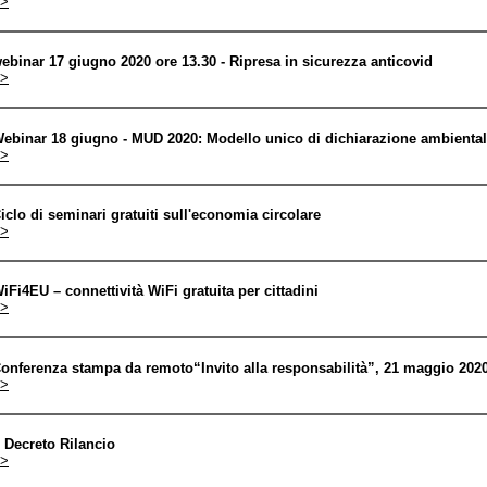
>
ebinar 17 giugno 2020 ore 13.30 - Ripresa in sicurezza anticovid
>
ebinar 18 giugno - MUD 2020: Modello unico di dichiarazione ambienta
>
iclo di seminari gratuiti sull'economia circolare
>
iFi4EU – connettività WiFi gratuita per cittadini
>
onferenza stampa da remoto“Invito alla responsabilità”, 21 maggio 2020
>
l Decreto Rilancio
>