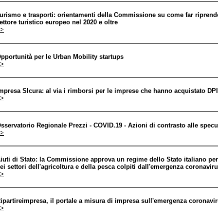
urismo e trasporti: orientamenti della Commissione su come far riprendere
ettore turistico europeo nel 2020 e oltre
>
pportunità per le Urban Mobility startups
>
mpresa SIcura: al via i rimborsi per le imprese che hanno acquistato DPI
>
sservatorio Regionale Prezzi - COVID.19 - Azioni di contrasto alle specu
>
iuti di Stato: la Commissione approva un regime dello Stato italiano pe
ei settori dell'agricoltura e della pesca colpiti dall'emergenza coronavir
>
ipartireimpresa, il portale a misura di impresa sull'emergenza coronavi
>