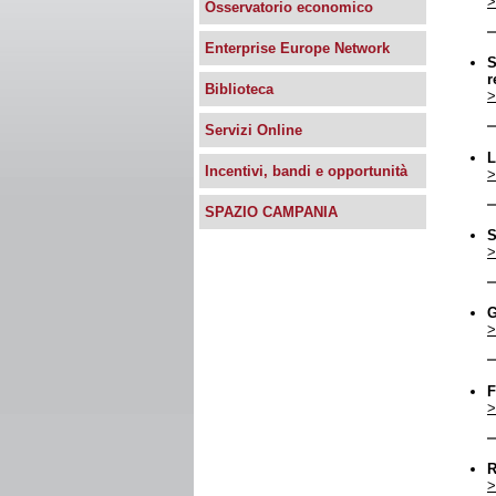
>
Osservatorio economico
Enterprise Europe Network
S
r
Biblioteca
>
Servizi Online
L
Incentivi, bandi e opportunità
>
SPAZIO CAMPANIA
S
>
G
>
F
>
R
>