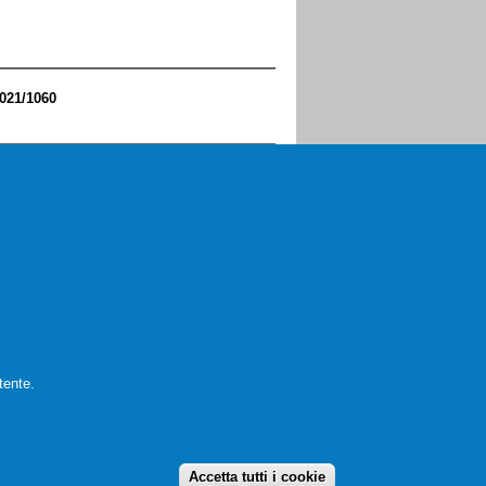
2021/1060
tente.
28
…
seguente ›
ultima »
80632 - Partita IVA 05316391217
ivacy
Accetta tutti i cookie