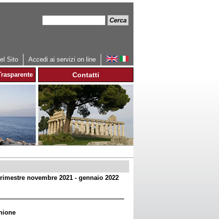
Cerca
Form
di
ricerca
l Sito
Accedi ai servizi on line
rasparente
Contatti
trimestre novembre 2021 - gennaio 2022
Unione