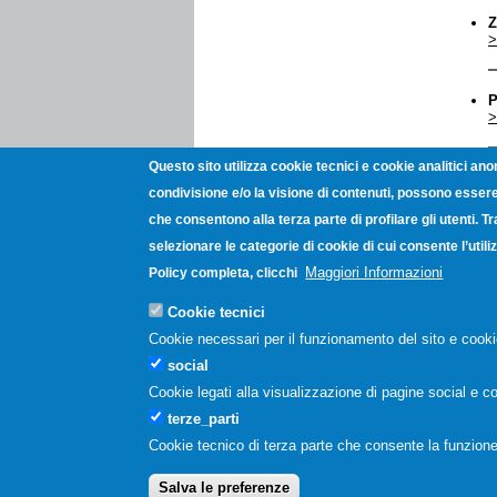
Z
>
P
>
Questo sito utilizza cookie tecnici e cookie analitici ano
N
condivisione e/o la visione di contenuti, possono essere 
>
che consentono alla terza parte di profilare gli utenti. T
selezionare le categorie di cookie di cui consente l’uti
P
Maggiori Informazioni
Policy completa, clicchi
>
Cookie tecnici
P
Cookie necessari per il funzionamento del sito e cooki
>
social
Cookie legati alla visualizzazione di pagine social e co
terze_parti
Pagin
Cookie tecnico di terza parte che consente la funzione
Unioncamere Campania - Via Gio
Post
Salva le preferenze