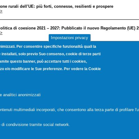
one rurali dell’UE: più forti, connesse, resilienti e prospere
>
olitica di coesione 2021 – 2027: Pubblicato il nuovo Regolamento (UE) 
>
Impostazioni privacy
nimizzati. Per consentire specifiche funzionalità quali la
ewsletter di luglio del Consorzio Bridgeconomies EEN
installati, solo previo Suo consenso, cookie di terze parti
>
ramite questo banner, può accettare tutti i cookies,
lizzo e/o modificare le Sue preferenze. Per vedere la Cookie
ubblicati i programmi di lavoro 2021-2022 di Horizon Europe
>
olitica di Coesione -Approvato il nuovo regolamento 2021-2027
e analitici anonimizzati
>
ntenuti multimediali incorporati, che consentono alla terza parte di profilare l'u
« prima
‹ precedente
…
20
21
22
23
24
25
26
27
e
 di condivisione tramite social network.
vanni Porzio, 4 - Centro Direzionale Isola G8 - 80143 Napoli - C.F. 800482
a elettronica certificata:
unioncamerecampania@legalmail.it
-
Note Legali
-
Pr