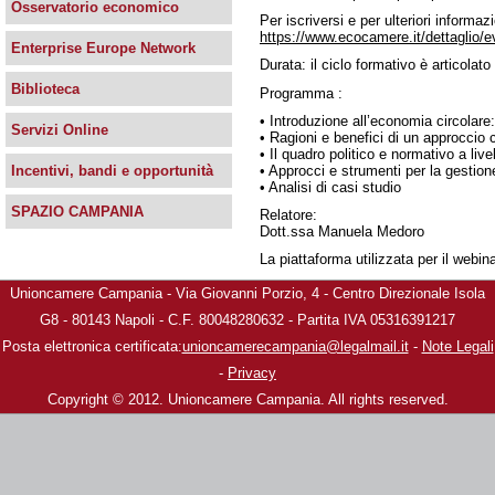
Osservatorio economico
Per iscriversi e per ulteriori informaz
https://www.ecocamere.it/dettaglio/ev
Enterprise Europe Network
Durata: il ciclo formativo è articolato
Biblioteca
Programma :
• Introduzione all’economia circolare: 
Servizi Online
• Ragioni e benefici di un approccio c
• Il quadro politico e normativo a liv
• Approcci e strumenti per la gestion
Incentivi, bandi e opportunità
• Analisi di casi studio
SPAZIO CAMPANIA
Relatore:
Dott.ssa Manuela Medoro
La piattaforma utilizzata per il webi
Unioncamere Campania - Via Giovanni Porzio, 4 - Centro Direzionale Isola
G8 - 80143 Napoli - C.F. 80048280632 - Partita IVA 05316391217
Posta elettronica certificata:
unioncamerecampania@legalmail.it
-
Note Legali
-
Privacy
Copyright © 2012. Unioncamere Campania. All rights reserved.