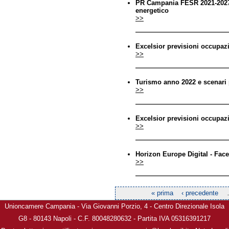
PR Campania FESR 2021-2027 
energetico
>>
Excelsior previsioni occupaz
>>
Turismo anno 2022 e scenari 
>>
Excelsior previsioni occupaz
>>
Horizon Europe Digital - Fac
>>
« prima
‹ precedente
Pagine
Unioncamere Campania - Via Giovanni Porzio, 4 - Centro Direzionale Isola
G8 - 80143 Napoli - C.F. 80048280632 - Partita IVA 05316391217