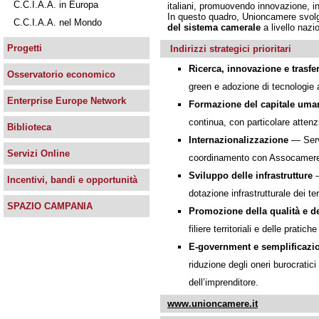
C.C.I.A.A. in Europa
italiani, promuovendo innovazione, i
In questo quadro, Unioncamere svolg
C.C.I.A.A. nel Mondo
del sistema camerale
a livello nazi
Progetti
Indirizzi strategici prioritari
Ricerca, innovazione e trasf
Osservatorio economico
green e adozione di tecnologie 
Enterprise Europe Network
Formazione del capitale uma
continua, con particolare attenz
Biblioteca
Internazionalizzazione
— Servi
Servizi Online
coordinamento con Assocameres
Sviluppo delle infrastrutture
—
Incentivi, bandi e opportunità
dotazione infrastrutturale dei terr
SPAZIO CAMPANIA
Promozione della qualità e de
filiere territoriali e delle pratic
E-government e semplificazi
riduzione degli oneri burocratici
dell’imprenditore.
www.unioncamere.it