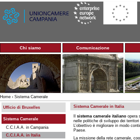
Jump to navigation
Chi siamo
Comunicazione
M
e
n
u
p
r
i
n
Home
›
Sistema Camerale
c
Tu
i
Sistema Camerale in Italia
sei
Ufficio di Bruxelles
p
qui
Il
sistema camerale italiano
opera su
a
Sistema Camerale
nelle politiche di sviluppo dei territ
l
L’obiettivo è migliorare in modo conti
C.C.I.A.A. in Campania
e
Paese.
C.C.I.A.A. in Italia
La missione della rete camerale, co