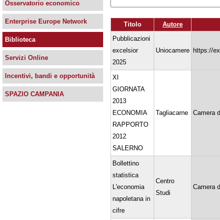
Osservatorio economico
Enterprise Europe Network
Titolo
Autore
Pubblicazioni
Biblioteca
excelsior
Uniocamere
https://e
Servizi Online
2025
Incentivi, bandi e opportunità
XI
GIORNATA
SPAZIO CAMPANIA
2013
ECONOMIA
Tagliacarne
Camera d
RAPPORTO
2012
SALERNO
Bollettino
statistica
Centro
L'economia
Camera d
Studi
napoletana in
cifre