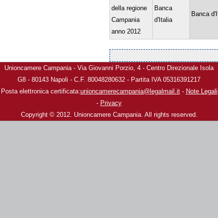
della regione
Banca
Banca d'I
Campania
d'Italia
anno 2012
Pagine
Unioncamere Campania - Via Giovanni Porzio, 4 - Centro Direzionale Isola
G8 - 80143 Napoli - C.F. 80048280632 - Partita IVA 05316391217
Posta elettronica certificata:
unioncamerecampania@legalmail.it
-
Note Legali
-
Privacy
Copyright © 2012. Unioncamere Campania. All rights reserved.