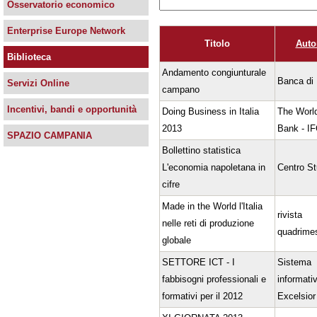
Osservatorio economico
Enterprise Europe Network
Titolo
Auto
Biblioteca
Andamento congiunturale
Banca di I
Servizi Online
campano
Incentivi, bandi e opportunità
Doing Business in Italia
The Worl
2013
Bank - I
SPAZIO CAMPANIA
Bollettino statistica
L'economia napoletana in
Centro St
cifre
Made in the World l'Italia
rivista
nelle reti di produzione
quadrimes
globale
SETTORE ICT - I
Sistema
fabbisogni professionali e
informati
formativi per il 2012
Excelsior