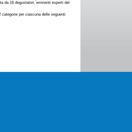
ta da 16 degustatori, eminenti esperti del
 2 categorie per ciascuna delle seguenti
80632 - Partita IVA 05316391217
ivacy