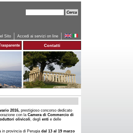
Cerca
Form
di
ricerca
l Sito
Accedi ai servizi on line
rasparente
Contatti
ivario 2016,
prestigioso concorso dedicato
aborazione con la
Camera di Commercio di
oduttori olivicoli
, degli
enti
e delle
à in provincia di Perugia
dal 13 al 19 marzo