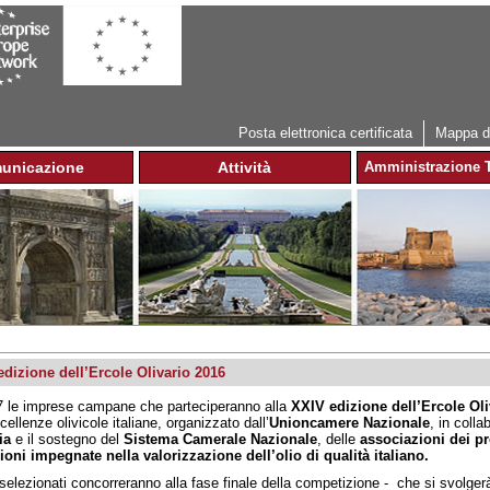
Jump to navigation
Posta elettronica certificata
Mappa de
unicazione
Attività
Amministrazione T
dizione dell’Ercole Olivario 2016
 le imprese campane che parteciperanno alla
XXIV edizione
dell’Ercole Ol
cellenze olivicole italiane, organizzato dall’
Unioncamere Nazionale
, in coll
ia
e il sostegno del
Sistema Camerale Nazionale
, delle
associazioni dei pr
zioni impegnate nella valorizzazione dell’olio di qualità italiano.
i selezionati concorreranno alla fase finale della competizione - che si svolger