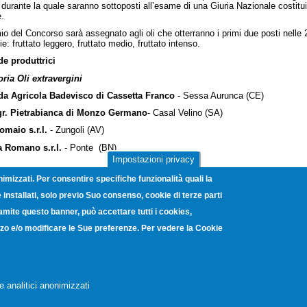
 durante la quale saranno sottoposti all’esame di una Giuria Nazionale costitui
e.
mio del Concorso sarà assegnato agli oli che otterranno i primi due posti nelle
ie: fruttato leggero, fruttato medio, fruttato intenso.
e produttrici
ria Oli extravergini
da Agricola Badevisco di Cassetta Franco
- Sessa Aurunca (CE)
gr. Pietrabianca di Monzo Germano
- Casal Velino (SA)
maio s.r.l.
- Zungoli (AV)
a Romano s.r.l.
- Ponte (BN)
Impostazioni privacy
nimizzati. Per consentire specifiche funzionalità quali la
ria Oli extravergini DOP
installati, solo previo Suo consenso, cookie di terze parti
gr. Pietrabianca di Monzo Davide
- Casal Velino (SA)
ramite questo banner, può accettare tutti i cookies,
 di Sansone Sara Ersilia
- Ascesa (SA)
lizzo e/o modificare le Sue preferenze. Per vedere la Cookie
a s.r.l.
- Battipaglia (SA)
vanni Porzio, 4 - Centro Direzionale Isola G8 - 80143 Napoli - C.F. 800482
e analitici anonimizzati
a elettronica certificata:
unioncamerecampania@legalmail.it
-
Note Legali
-
Pr
Copyright © 2012. Unioncamere Campania. All rights reserved.