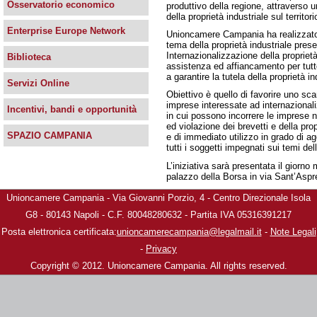
Osservatorio economico
produttivo della regione, attraverso u
della proprietà industriale sul territori
Enterprise Europe Network
Unioncamere Campania ha realizzato pe
tema della proprietà industriale pres
Internazionalizzazione della proprietà 
Biblioteca
assistenza ed affiancamento per tutte l
a garantire la tutela della proprietà i
Servizi Online
Obiettivo è quello di favorire uno s
imprese interessate ad internazionali
Incentivi, bandi e opportunità
in cui possono incorrere le imprese ne
ed violazione dei brevetti e della prop
SPAZIO CAMPANIA
e di immediato utilizzo in grado di ag
tutti i soggetti impegnati sui temi de
L’iniziativa sarà presentata il giorno
palazzo della Borsa in via Sant’Aspr
Unioncamere Campania - Via Giovanni Porzio, 4 - Centro Direzionale Isola
G8 - 80143 Napoli - C.F. 80048280632 - Partita IVA 05316391217
Posta elettronica certificata:
unioncamerecampania@legalmail.it
-
Note Legali
-
Privacy
Copyright © 2012. Unioncamere Campania. All rights reserved.