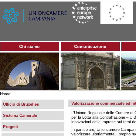
Jump to navigation
Chi siamo
Comunicazione
M
e
n
u
p
r
i
n
Home
c
Tu
i
Valorizzazione commerciale ed Int
sei
Ufficio di Bruxelles
p
qui
L’Unione Regionale delle Camere di 
a
Sistema Camerale
per la Lotta alla Contraffazione – U
l
innovazioni delle imprese sui temi del
e
Progetti
In particolare, Unioncamere Campani
valorizzare ulteriormente il proprio 