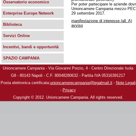
Osservatorio economico
Per poter partecipare le aziende dovr
Unioncamere Campania mezzo PEC
29 settembre 2017.
Enterprise Europe Network
manifestazione di interesse (all. A)​
Biblioteca
avviso
Servizi Online
Incentivi, bandi e opportunità
SPAZIO CAMPANIA
Unioncamere Campania - Via Giovanni Porzio, 4 - Centro Direzionale Isola
G8 - 80143 Napoli - C.F. 80048280632 - Partita IVA 05316391217
Posta elettronica certificata:
unioncamerecampania@legalmail.it
-
Note Legali
-
Privacy
Copyright © 2012. Unioncamere Campania. All rights reserved.