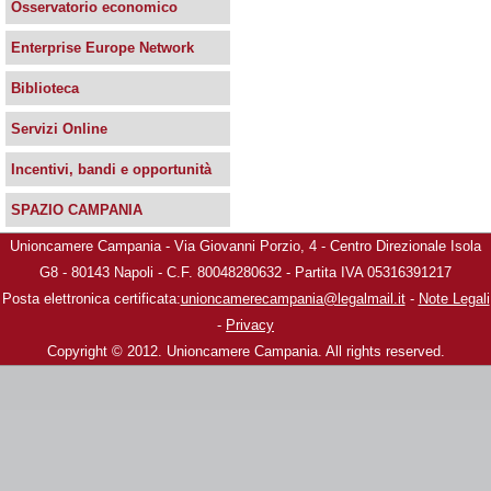
Osservatorio economico
Enterprise Europe Network
Biblioteca
Servizi Online
Incentivi, bandi e opportunità
SPAZIO CAMPANIA
Unioncamere Campania - Via Giovanni Porzio, 4 - Centro Direzionale Isola
G8 - 80143 Napoli - C.F. 80048280632 - Partita IVA 05316391217
Posta elettronica certificata:
unioncamerecampania@legalmail.it
-
Note Legali
-
Privacy
Copyright © 2012. Unioncamere Campania. All rights reserved.