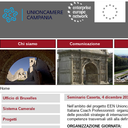
Jump to navigation
Chi siamo
Comunicazione
M
e
n
u
p
r
i
n
Home
c
Tu
i
Seminario Caserta, 4 dicembre 2018
sei
Ufficio di Bruxelles
p
qui
Nell’ambito del progetto EEN Union
a
Sistema Camerale
Italiana Coach Professionisti organi
l
delle possibili strategie di internazio
e
competenze trasversali utili alla defin
Progetti
ORGANIZZAZIONE GIORNATA: