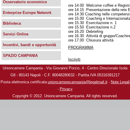
Osservatorio economico
ore 14.00 Welcome coffee e Registr
ore 14:15 Presentazione della rete 
Enterprise Europe Network
ore 14:30 Coaching nelle competenze
ore 15.00 Coaching e Internazionali
ore 15.30 Esercitazione n. 1
Biblioteca
ore 15.50 Esercitazione n.2
ore 16.20 Debriefing
Servizi Online
ore 16.30 Attività di gruppo/Coachin
ore 17.00 Chiusura attività
Incentivi, bandi e opportunità
PROGRAMMA
SPAZIO CAMPANIA
Iscriviti
Unioncamere Campania - Via Giovanni Porzio, 4 - Centro Direzionale Isola
G8 - 80143 Napoli - C.F. 80048280632 - Partita IVA 05316391217
Posta elettronica certificata:
unioncamerecampania@legalmail.it
-
Note Legali
-
Privacy
Copyright © 2012. Unioncamere Campania. All rights reserved.