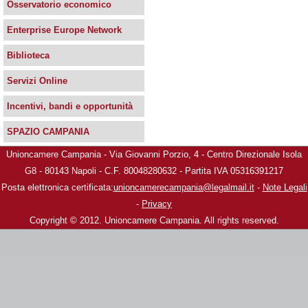
Osservatorio economico
Enterprise Europe Network
Biblioteca
Servizi Online
Incentivi, bandi e opportunità
SPAZIO CAMPANIA
Unioncamere Campania - Via Giovanni Porzio, 4 - Centro Direzionale Isola
G8 - 80143 Napoli - C.F. 80048280632 - Partita IVA 05316391217
Posta elettronica certificata:
unioncamerecampania@legalmail.it
-
Note Legali
-
Privacy
Copyright © 2012. Unioncamere Campania. All rights reserved.