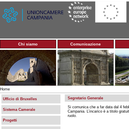
Jump to navigation
Chi siamo
Comunicazione
M
e
n
u
p
r
i
n
Home
c
Tu
i
Segretario Generale
sei
Ufficio di Bruxelles
p
qui
Si comunica che a far data dal 4 feb
a
Sistema Camerale
Campania. L’incarico è a titolo gratu
l
ruolo.
e
Progetti