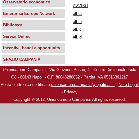
Osservatorio economico
AVVISO
all. a
Enterprise Europe Network
all. b
Biblioteca
all. c
Servizi Online
all. d
Incentivi, bandi e opportunità
SPAZIO CAMPANIA
Unioncamere Campania - Via Giovanni Porzio, 4 - Centro Direzionale Isola
G8 - 80143 Napoli - C.F. 80048280632 - Partita IVA 05316391217
Posta elettronica certificata:
unioncamerecampania@legalmail.it
-
Note Legali
-
Privacy
Copyright © 2012. Unioncamere Campania. All rights reserved.