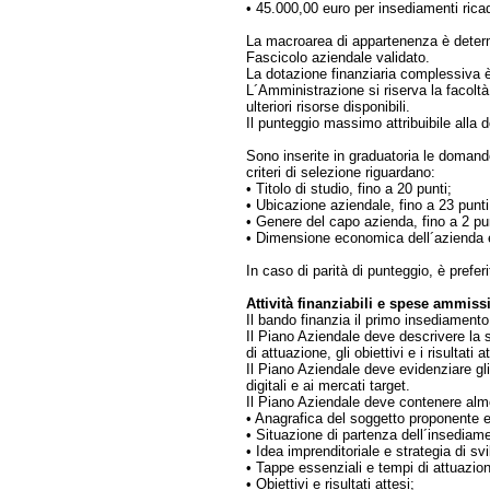
• 45.000,00 euro per insediamenti rica
La macroarea di appartenenza è determi
Fascicolo aziendale validato.
La dotazione finanziaria complessiva è
L´Amministrazione si riserva la facoltà
ulteriori risorse disponibili.
Il punteggio massimo attribuibile alla 
Sono inserite in graduatoria le domand
criteri di selezione riguardano:
• Titolo di studio, fino a 20 punti;
• Ubicazione aziendale, fino a 23 punti
• Genere del capo azienda, fino a 2 pun
• Dimensione economica dell´azienda e
In caso di parità di punteggio, è prefe
Attività finanziabili e spese ammissi
Il bando finanzia il primo insediamento
Il Piano Aziendale deve descrivere la s
di attuazione, gli obiettivi e i risultati a
Il Piano Aziendale deve evidenziare gli 
digitali e ai mercati target.
Il Piano Aziendale deve contenere alm
• Anagrafica del soggetto proponente e
• Situazione di partenza dell´insediam
• Idea imprenditoriale e strategia di sv
• Tappe essenziali e tempi di attuazio
• Obiettivi e risultati attesi;