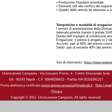
• Produzione Standard aziendale;
• Elementi utili alla verifica dei requisit
• Quadro delle attività da attestare a s
Tempistiche e modalità di erogazio
I termini di presentazione della Dom
telematicamente tramite il portale SIA
Durata dell´impegno di conduzione azi
Erogazione: il premio è erogato in 2 ra
Acconto: pari al 60% del premio conc
Saldo: pari al restante 40% del premi
Sito di riferimento:
https://www.regione
Unioncamere Campania - Via Giovanni Porzio, 4 - Centro Direzionale Isola
G8 - 80143 Napoli - C.F. 80048280632 - Partita IVA 05316391217
Posta elettronica certificata:
unioncamerecampania@legalmail.it
-
Note Legali
-
Privacy
Copyright © 2012. Unioncamere Campania. All rights reserved.