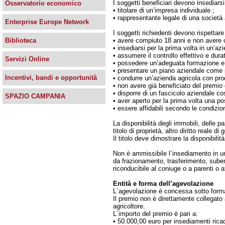
I soggetti beneficiari devono insediarsi 
Osservatorio economico
• titolare di un’impresa individuale ;
• rappresentante legale di una società a
Enterprise Europe Network
I soggetti richiedenti devono rispettare 
Biblioteca
• avere compiuto 18 anni e non avere c
• insediarsi per la prima volta in un’az
• assumere il controllo effettivo e dura
Servizi Online
• possedere un’adeguata formazione e
• presentare un piano aziendale come 
Incentivi, bandi e opportunità
• condurre un’azienda agricola con pro
• non avere già beneficiato del premio
• disporre di un fascicolo aziendale cos
SPAZIO CAMPANIA
• aver aperto per la prima volta una 
• essere affidabili secondo le condizio
La disponibilità degli immobili, delle p
titolo di proprietà, altro diritto reale 
Il titolo deve dimostrare la disponibili
Non è ammissibile l´insediamento in un
da frazionamento, trasferimento, suben
riconducibile al coniuge o a parenti o af
Entità e forma dell’agevolazione
L´agevolazione è concessa sotto forma 
Il premio non è direttamente collegato 
agricoltore.
L´importo del premio è pari a:
• 50.000,00 euro per insediamenti rica