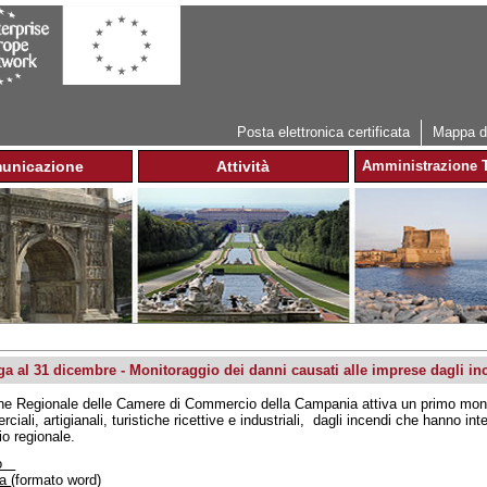
Jump to navigation
Posta elettronica certificata
Mappa de
unicazione
Attività
Amministrazione T
a al 31 dicembre - Monitoraggio dei danni causati alle imprese dagli in
ne Regionale delle Camere di Commercio della Campania attiva un primo monito
iali, artigianali, turistiche ricettive e industriali, dagli incendi che hanno inte
rio regionale.
so
da
(formato word)