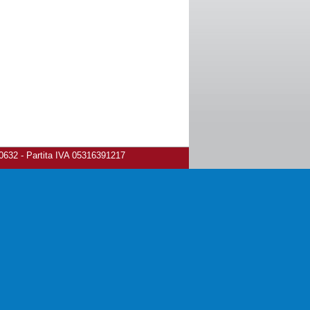
80632 - Partita IVA 05316391217
ivacy