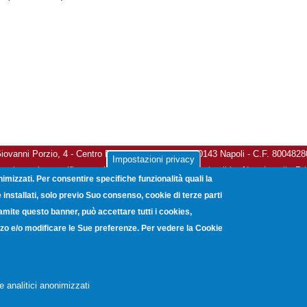
vanni Porzio, 4 - Centro Direzionale Isola G8 - 80143 Napoli - C.F. 800482
Impostazioni privacy
a elettronica certificata:
unioncamerecampania@legalmail.it
-
Note Legali
-
Pr
nimizzati. Per consentire specifiche funzionalità quali la
Copyright © 2012. Unioncamere Campania. All rights reserved.
installati, solo previo Suo consenso, cookie di terze parti
ramite questo banner, può accettare tutti i cookies,
lizzo e/o modificare le Sue preferenze. Per vedere la Cookie
e analitici anonimizzati