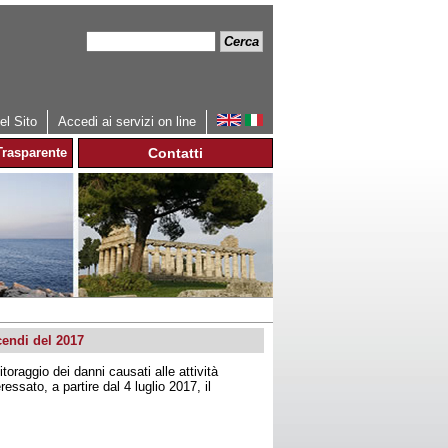
Cerca
Form
di
ricerca
l Sito
Accedi ai servizi on line
rasparente
Contatti
cendi del 2017
raggio dei danni causati alle attività
ressato, a partire dal 4 luglio 2017, il