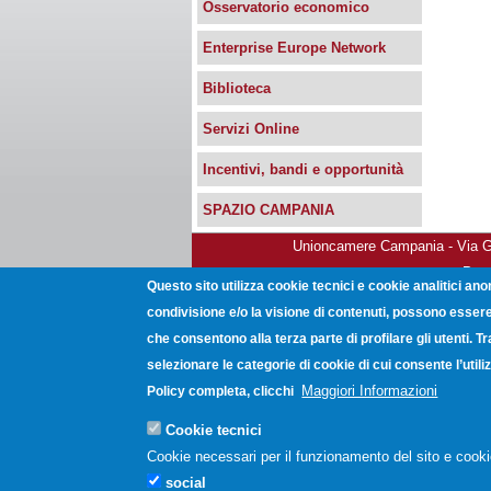
Osservatorio economico
Enterprise Europe Network
Biblioteca
Servizi Online
Incentivi, bandi e opportunità
SPAZIO CAMPANIA
Unioncamere Campania - Via Gio
Post
Questo sito utilizza cookie tecnici e cookie analitici ano
condivisione e/o la visione di contenuti, possono essere 
che consentono alla terza parte di profilare gli utenti. T
selezionare le categorie di cookie di cui consente l’uti
Maggiori Informazioni
Policy completa, clicchi
Cookie tecnici
Cookie necessari per il funzionamento del sito e cooki
social