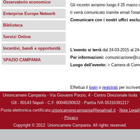
Osservatorio economico
Gli incontri avranno luogo il 25 marzo 
ti verrà comunicato tramite email l'ora
Enterprise Europe Network
Comunicare con i nostri uffici es
Biblioteca
Servizi Online
Incentivi, bandi e opportunità
L'evento si terrà
dal 24-03-2015 al 24
Per informazioni:
comunicazione@c
SPAZIO CAMPANIA
Luogo dell'evento:
> Camera di Comm
Effettua il
login
o
registrati
per iscriver
Unioncamere Campania - Via Giovanni Porzio, 4 - Centro Direzionale Isola
G8 - 80143 Napoli - C.F. 80048280632 - Partita IVA 05316391217
Posta elettronica certificata:
unioncamerecampania@legalmail.it
-
Note Legali
-
Privacy
Copyright © 2012. Unioncamere Campania. All rights reserved.