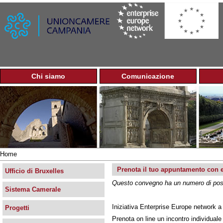
Jump to navigation
Chi siamo
Comunicazione
M
e
n
u
p
r
i
n
Home
c
Tu
i
Prenota il tuo appuntamento con es
sei
Ufficio di Bruxelles
p
qui
Questo convegno ha un numero di posti 
a
Sistema Camerale
l
e
Iniziativa Enterprise Europe network a
Progetti
Prenota on line un incontro individuale 