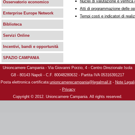
Nuclei di valutazione e verifica 
Osservatorio economico
Atti di programmazione delle o
Enterprise Europe Network
Tempi costi e indicatori di real
Biblioteca
Servizi Online
Incentivi, bandi e opportunità
SPAZIO CAMPANIA
Unioncamere Campania - Via Giovanni Porzio, 4 - Centro Direzionale Isola
G8 - 80143 Napoli - C.F. 80048280632 - Partita IVA 05316391217
Posta elettronica certificata:
unioncamerecampania@legalmail.it
-
Note Legali
-
Privacy
Copyright © 2012. Unioncamere Campania. All rights reserved.