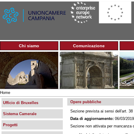
Jump to navigation
Chi siamo
Comunicazione
M
e
n
u
p
r
i
n
Home
c
Tu
i
Opere pubbliche
sei
Ufficio di Bruxelles
p
qui
Sezione prevista ai sensi dell'art. 
a
Sistema Camerale
l
Data di aggiornamento:
06/03/2019
e
Progetti
Sezione non attivata per mancanza di 