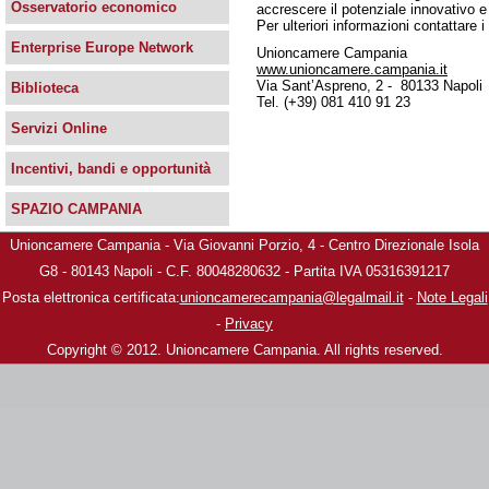
Osservatorio economico
accrescere il potenziale innovativo e
Per ulteriori informazioni contattare i 
Enterprise Europe Network
Unioncamere Campania
www.unioncamere.campania.it
Via Sant’Aspreno, 2 - 80133 Napoli
Biblioteca
Tel. (+39) 081 410 91 23
Servizi Online
Incentivi, bandi e opportunità
SPAZIO CAMPANIA
Unioncamere Campania - Via Giovanni Porzio, 4 - Centro Direzionale Isola
G8 - 80143 Napoli - C.F. 80048280632 - Partita IVA 05316391217
Posta elettronica certificata:
unioncamerecampania@legalmail.it
-
Note Legali
-
Privacy
Copyright © 2012. Unioncamere Campania. All rights reserved.