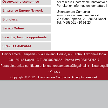
Osservatorio economico
accrescere il potenziale innovativo e
Per ulteriori informazioni contattare i 
Enterprise Europe Network
Unioncamere Campania
www.unioncamere.campania.it
Via Sant’Aspreno, 2 - 80133 Napoli
Biblioteca
Tel. (+39) 081 410 91 23
Servizi Online
Incentivi, bandi e opportunità
SPAZIO CAMPANIA
Unioncamere Campania - Via Giovanni Porzio, 4 - Centro Direzionale Isola
G8 - 80143 Napoli - C.F. 80048280632 - Partita IVA 05316391217
Posta elettronica certificata:
unioncamerecampania@legalmail.it
-
Note Legali
-
Privacy
Copyright © 2012. Unioncamere Campania. All rights reserved.