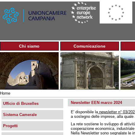
Jump to navigation
Chi siamo
Comunicazione
M
e
n
u
p
r
i
n
Home
c
Tu
i
Newsletter EEN marzo 2024
sei
Ufficio di Bruxelles
p
qui
E' disponibile la
newsletter n° 03/20
a
Sistema Camerale
a sostegno delle imprese, alla qual
l
e
La rete sostiene lo sviluppo di attivi
Progetti
cooperazione economica, industriale
Nella Newsletter sono segnalate le ini