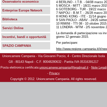
Osservatorio economico
4 BERLINO - I.T.B. - 04/08 marzo 2
5 MOSCA - MITT - 18/21 marzo 201
6 GOTEBORG - TUR - 19/22 marzo 
Enterprise Europe Network
7 NAPOLI - B.M.T. - 26/28 marzo 2
8 HONG KONG - ITE - 11/14 giugno
Biblioteca
9 SAN PAOLO - ABAV - 24/26 sette
10 RIMINI - TTI 08 - 10 ottobre 2015
11 LONDRA - WTM - 2/5 novembre 
Servizi Online
La domanda di partecipazione va invi
giorno 12 gennaio 2015.
Incentivi, bandi e opportunità
Per partecipare:
SPAZIO CAMPANIA
http://www.regione.campania.it/it/new
Unioncamere Campania - Via Giovanni Porzio, 4 - Centro Direzionale Isola
G8 - 80143 Napoli - C.F. 80048280632 - Partita IVA 05316391217
Posta elettronica certificata:
unioncamerecampania@legalmail.it
-
Note Legali
-
Privacy
Copyright © 2012. Unioncamere Campania. All rights reserved.