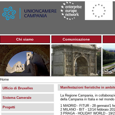
Jump to navigation
Chi siamo
Comunicazione
M
e
n
u
p
r
i
n
Home
c
Tu
i
Manifestazioni fieristiche in ambit
sei
Ufficio di Bruxelles
p
qui
La Regione Campania, in collaborazi
a
Sistema Camerale
della Campania in Italia e nel mondo 
l
e
1 MADRID - FITUR - 28 gennaio/1 fe
Progetti
2 MILANO - BIT - 12/14 febbraio 20
3 PRAGA - HOLIDAY WORLD - 19/22