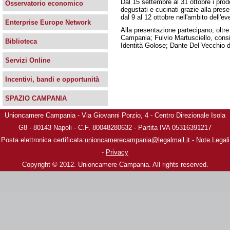
Dal 15 settembre al 31 ottobre i pro
Osservatorio economico
degustati e cucinati grazie alla pre
dal 9 al 12 ottobre nell'ambito dell'e
Enterprise Europe Network
Alla presentazione partecipano, olt
Campania; Fulvio Martusciello, consi
Biblioteca
Identità Golose; Dante Del Vecchio 
Servizi Online
Incentivi, bandi e opportunità
SPAZIO CAMPANIA
Unioncamere Campania - Via Giovanni Porzio, 4 - Centro Direzionale Isola
G8 - 80143 Napoli - C.F. 80048280632 - Partita IVA 05316391217
Posta elettronica certificata:
unioncamerecampania@legalmail.it
-
Note Legali
-
Privacy
Copyright © 2012. Unioncamere Campania. All rights reserved.