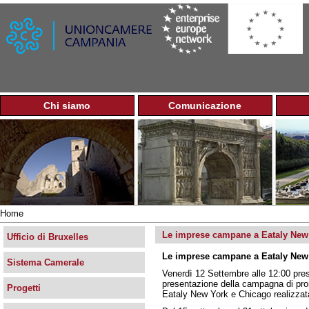
Jump to navigation
Chi siamo
Comunicazione
M
e
n
u
p
r
i
n
Home
c
Tu
i
Le imprese campane a Eataly New
sei
Ufficio di Bruxelles
p
qui
Le imprese campane a Eataly New
a
Sistema Camerale
l
Venerdì 12 Settembre alle 12:00 pres
e
presentazione della campagna di pro
Progetti
Eataly New York e Chicago realizza