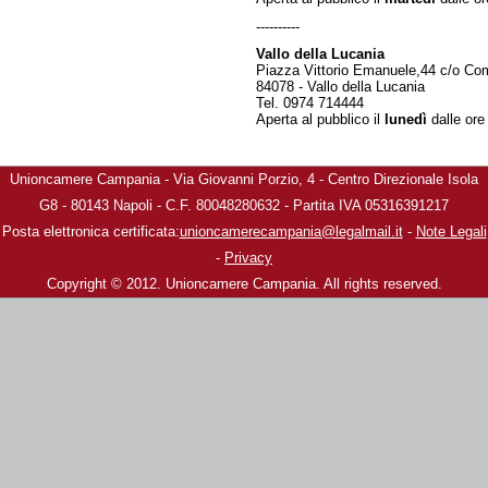
----------
Vallo della Lucania
Piazza Vittorio Emanuele,44 c/o C
84078 - Vallo della Lucania
Tel. 0974 714444
Aperta al pubblico il
lunedì
dalle ore
Unioncamere Campania - Via Giovanni Porzio, 4 - Centro Direzionale Isola
G8 - 80143 Napoli - C.F. 80048280632 - Partita IVA 05316391217
Posta elettronica certificata:
unioncamerecampania@legalmail.it
-
Note Legali
-
Privacy
Copyright © 2012. Unioncamere Campania. All rights reserved.