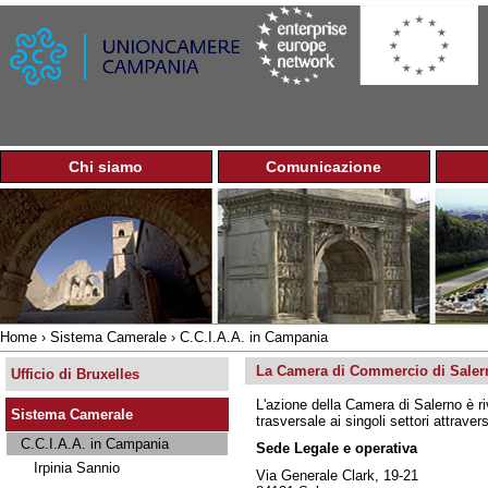
Jump to navigation
Chi siamo
Comunicazione
M
e
n
u
p
r
i
n
Home
›
Sistema Camerale
›
C.C.I.A.A. in Campania
c
Tu
i
La Camera di Commercio di Saler
sei
Ufficio di Bruxelles
p
qui
L'azione della Camera di Salerno è ri
a
Sistema Camerale
trasversale ai singoli settori attrav
l
C.C.I.A.A. in Campania
e
Sede Legale e operativa
Irpinia Sannio
Via Generale Clark, 19-21