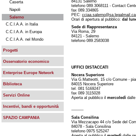
84131 Salerno
Caserta
telefono 089.3068111 - Contact Cent
Napoli
fax 089.334865
PEC:
cciaa.salerno@sa.legalmail.c
Salerno
Orari di apertura al pubblico:
dal lune
C.C.I.A.A. in Italia
Sede di Rappresentanza
Via Roma, 29
C.C.I.A.A. in Europa
84121 - Salerno
C.C.I.A.A. nel Mondo
telefono 089.2583038
Progetti
Osservatorio economico
UFFICI DISTACCATI
Enterprise Europe Network
Nocera Superiore
Via G.Matteotti, 15 c/o Comune - pian
84015 Nocera Superiore
Biblioteca
tel. 081 5169247
fax 089 3115028
Servizi Online
Aperta al pubblico il
mercoledì
dalle
Incentivi, bandi e opportunità
----------
Sala Consilina
SPAZIO CAMPANIA
Via Mezzacapo 44 c/o Sede del Com
84078 - Sala Consilina
telefono 0975 525247
Aperta al pubblico il
martedì
dalle o