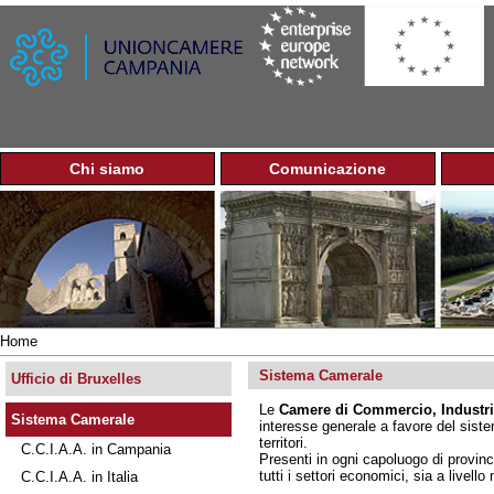
Jump to navigation
Chi siamo
Comunicazione
M
e
n
u
p
r
i
n
Home
c
Tu
i
Sistema Camerale
sei
Ufficio di Bruxelles
p
qui
Le
Camere di Commercio, Industria
a
Sistema Camerale
interesse generale a favore del siste
l
territori.
C.C.I.A.A. in Campania
e
Presenti in ogni capoluogo di provinc
tutti i settori economici, sia a livell
C.C.I.A.A. in Italia