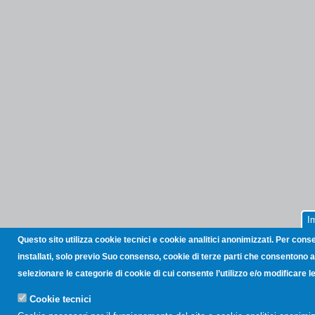
I
Questo sito utilizza cookie tecnici e cookie analitici anonimizzati. Per cons
installati, solo previo Suo consenso, cookie di terze parti che consentono all
selezionare le categorie di cookie di cui consente l’utilizzo e/o modificare
Cookie tecnici