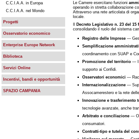
Le Camere esercitano funzioni
ammin
C.C.I.A.A. in Europa
operando in stretta collaborazione con
C.C.I.A.A. nel Mondo
Attraverso una rete articolata di org
locale.
Progetti
Il
Decreto Legislativo n. 23 del 15 
consolidando il ruolo del sistema cam
Osservatorio economico
Registro delle Imprese
— Gesti
Enterprise Europe Network
Semplificazione amministrati
coordinamento con SUAP e Co
Biblioteca
Promozione del territorio
— In
Servizi Online
supporto ai Confidi.
Osservatori economici
— Racco
Incentivi, bandi e opportunità
Internazionalizzazione
— Suppo
SPAZIO CAMPANIA
Assocamerestero e la rete dell
Innovazione e trasferimento 
tecnologie avanzate, anche tram
Arbitrato e conciliazione
— Org
consumatori.
Contratti-tipo e tutela del c