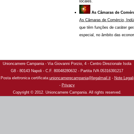
locales.
As Câmaras de Comércio
As Câmaras de Comércio, Indúst
que têm funções de caráter ge
especial, no âmbito das econom
Unioncamere Campania - Via Giovanni Porzio, 4 - Centro Direzionale Isola
G8 - 80143 Napoli - C.F. 80048280632 - Partita IVA 05316391217
Posta elettronica certificata:
unioncamerecampania@legalmail.it
-
Note Legali
-
Privacy
Copyright © 2012. Unioncamere Campania. All rights reserved.