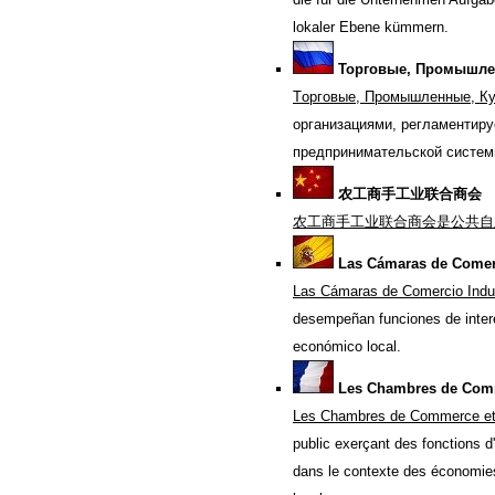
lokaler Ebene kümmern.
Торговые, Промышлен
Tорговые, Промышленные, Ку
организациями, регламентир
предпринимательской систем
农工商手工业联合商会
农工商手工业联合商会是公共自
Las Cámaras de Comerc
Las Cámaras de Comercio Indust
desempeñan funciones de interé
económico local.
Les Chambres de Commer
Les Chambres de Commerce et de 
public exerçant des fonctions d
dans le contexte des économie