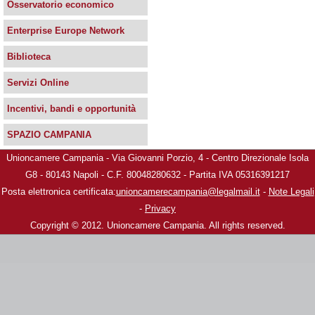
Osservatorio economico
Enterprise Europe Network
Biblioteca
Servizi Online
Incentivi, bandi e opportunità
SPAZIO CAMPANIA
Unioncamere Campania - Via Giovanni Porzio, 4 - Centro Direzionale Isola
G8 - 80143 Napoli - C.F. 80048280632 - Partita IVA 05316391217
Posta elettronica certificata:
unioncamerecampania@legalmail.it
-
Note Legali
-
Privacy
Copyright © 2012. Unioncamere Campania. All rights reserved.