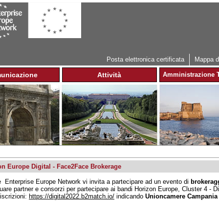
Jump to navigation
Posta elettronica certificata
Mappa de
unicazione
Attività
Amministrazione T
on Europe Digital - Face2Face Brokerage
e Enterprise Europe Network vi invita a partecipare ad un evento di
brokerag
duare partner e consorzi per partecipare ai bandi Horizon Europe, Cluster 4 - D
iscrizioni:
https://digital2022.b2match.io/
indicando
Unioncamere Campania