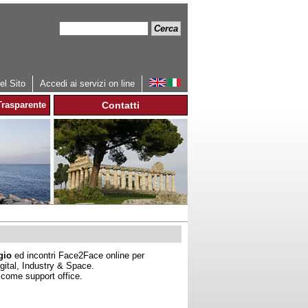
Cerca
Form
di
ricerca
l Sito
Accedi ai servizi on line
rasparente
Contatti
gio
ed incontri Face2Face online per
igital, Industry & Space.
come support office.