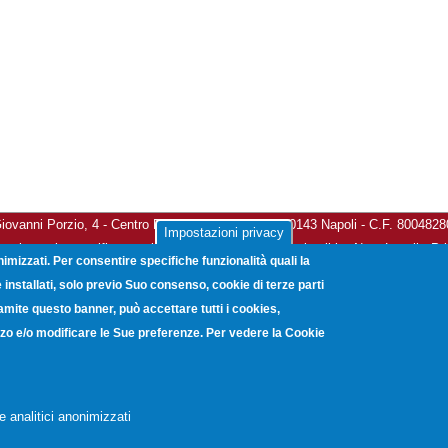
vanni Porzio, 4 - Centro Direzionale Isola G8 - 80143 Napoli - C.F. 800482
Impostazioni privacy
a elettronica certificata:
unioncamerecampania@legalmail.it
-
Note Legali
-
Pr
nimizzati. Per consentire specifiche funzionalità quali la
Copyright © 2012. Unioncamere Campania. All rights reserved.
installati, solo previo Suo consenso, cookie di terze parti
ramite questo banner, può accettare tutti i cookies,
lizzo e/o modificare le Sue preferenze. Per vedere la Cookie
e analitici anonimizzati