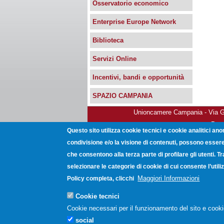
Osservatorio economico
Enterprise Europe Network
Biblioteca
Servizi Online
Incentivi, bandi e opportunità
SPAZIO CAMPANIA
Unioncamere Campania - Via Gio
Post
Questo sito utilizza cookie tecnici e cookie analitici ano
condivisione e/o la visione di contenuti, possono essere 
che consentono alla terza parte di profilare gli utenti. T
selezionare le categorie di cookie di cui consente l’uti
Maggiori Informazioni
Policy completa, clicchi
Cookie tecnici
Cookie necessari per il funzionamento del sito e cooki
social