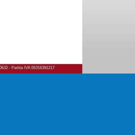
80632 - Partita IVA 05316391217
ivacy