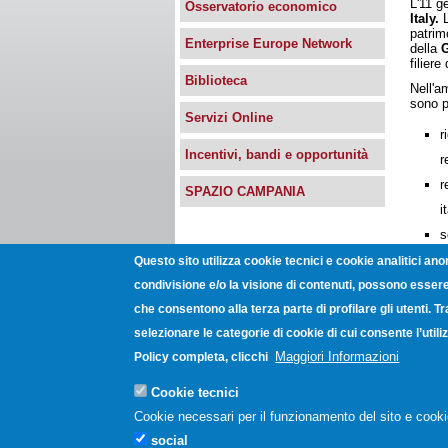
L'11 g
Osservatorio economico
Italy.
L
patrimo
Enterprise Europe Network
della
G
filier
Biblioteca
Nell'a
sono p
Servizi Online
r
Incentivi, bandi e opportunità
r
r
SPAZIO CAMPANIA
i
s
Iscr
Questo sito utilizza cookie tecnici e cookie analitici ano
condivisione e/o la visione di contenuti, possono essere 
che consentono alla terza parte di profilare gli utenti. T
Unioncamere Campania - Via Gio
selezionare le categorie di cookie di cui consente l’uti
Post
Maggiori Informazioni
Policy completa, clicchi
Cookie tecnici
Cookie necessari per il funzionamento del sito e cooki
social