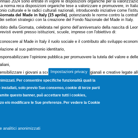
ennaio 2024 sono entrate in vigore le disposizioni organiche per la valorizzazi
a norma reca disposizioni organiche tese a valorizzare e promuovere, in Italia e
nio culturale e le radici culturali nazionali, introducendo iniziative come l'istit
iornata del Made in Italy (15 aprile)
, potenziando le norme contro la contraff
e dei settori strategici con la creazione del Fondo Nazionale del Made in Italy.
mbito della Giornata, celebrata nel giorno dell’anniversario della nascita di Leo
revisti eventi presso istituzioni, scuole, imprese con l'obiettivo di:
iconoscere al Made in Italy il ruolo sociale e il contributo allo sviluppo econo
elazione al suo patrimonio identitario,
esponsabilizzare l’opinione pubblica per promuovere la tutela del valore e delle 
taliani,
Impostazioni privacy
ensibilizzare i giovani a scegliere le professioni artigianali e creative legate a
izioni
nimizzati. Per consentire specifiche funzionalità quali la
installati, solo previo Suo consenso, cookie di terze parti
ramite questo banner, può accettare tutti i cookies,
vanni Porzio, 4 - Centro Direzionale Isola G8 - 80143 Napoli - C.F. 800482
lizzo e/o modificare le Sue preferenze. Per vedere la Cookie
a elettronica certificata:
unioncamerecampania@legalmail.it
-
Note Legali
-
Pr
Copyright © 2012. Unioncamere Campania. All rights reserved.
e analitici anonimizzati