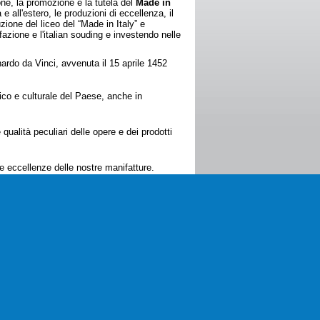
one, la promozione e la tutela del
Made in
 all'estero, le produzioni di eccellenza, il
uzione del liceo del “Made in Italy” e
azione e l'italian souding e investendo nelle
nardo da Vinci, avvenuta il 15 aprile 1452
mico e culturale del Paese, anche in
qualità peculiari delle opere e dei prodotti
lle eccellenze delle nostre manifatture.
80632 - Partita IVA 05316391217
ivacy