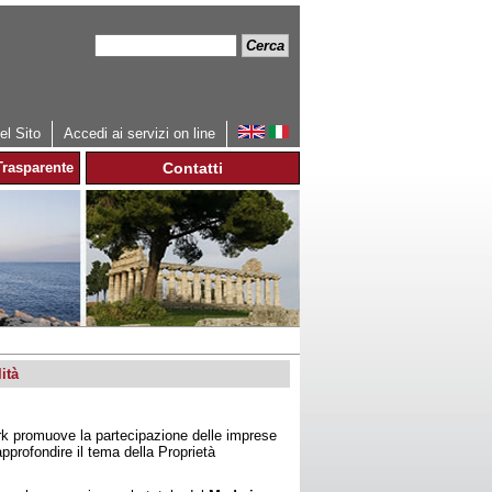
Cerca
Form
di
ricerca
l Sito
Accedi ai servizi on line
rasparente
Contatti
ità
rk promuove la partecipazione delle imprese
profondire il tema della Proprietà