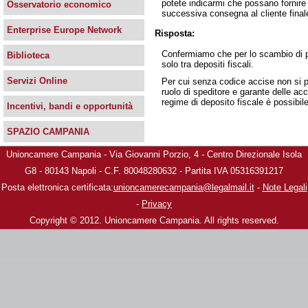
potete indicarmi che possano fornire
Osservatorio economico
successiva consegna al cliente finale 
Enterprise Europe Network
Risposta:
Confermiamo che per lo scambio di p
Biblioteca
solo tra depositi fiscali.
Servizi Online
Per cui senza codice accise non si p
ruolo di speditore e garante delle acc
regime di deposito fiscale è possibi
Incentivi, bandi e opportunità
SPAZIO CAMPANIA
Unioncamere Campania - Via Giovanni Porzio, 4 - Centro Direzionale Isola
G8 - 80143 Napoli - C.F. 80048280632 - Partita IVA 05316391217
Posta elettronica certificata:
unioncamerecampania@legalmail.it
-
Note Legali
-
Privacy
Copyright © 2012. Unioncamere Campania. All rights reserved.