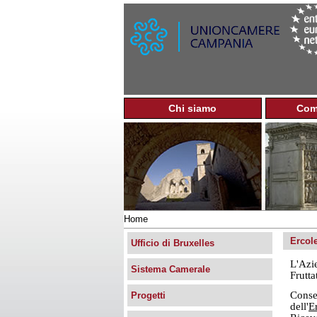
Chi siamo
Com
M
e
n
u
p
r
i
n
Home
c
Tu
i
Ercol
sei
Ufficio di Bruxelles
p
qui
a
L'Azi
Sistema Camerale
Frutta
l
e
Conse
Progetti
dell'
E