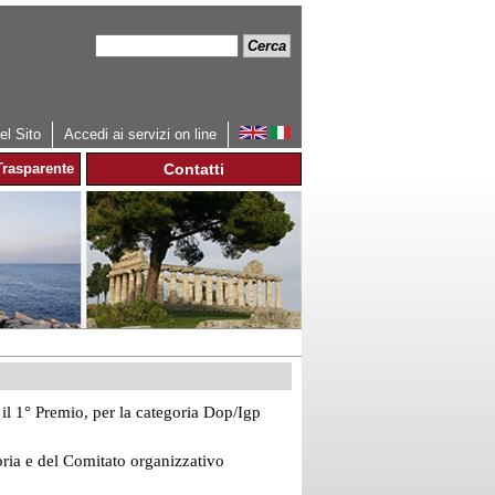
Cerca
Form
di
ricerca
l Sito
Accedi ai servizi on line
rasparente
Contatti
il 1° Premio, per la categoria Dop/Igp
ia e del Comitato organizzativo