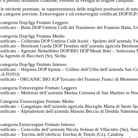
e il premio Armando Gradone, Prefetto di Perugia di origine campana.
le etichette premiate, in rappresentanza delle migliori produzioni di tutta
te categorie previste, Extravergine e oli extravergini certificati DOP/IGP:
a categoria Dop/Igp Fruttato Leggero
assificato – Batta DOP Umbria Colli del Trasimeno del Frantoio Batta, 
a categoria Dop/Igp Fruttato Medio
ssificato – Colleruita DOP Umbria Colli Assisi - Spoleto dell’azienda V
assificato – Brioleum Garda DOP Trentino dell’azienda agricola Brioleum
assificato – Agrestis Nettaribleo DOP/BIO DOP Monti Iblei – Sottozona 
la Agrestis di Buccheri (Sr), Sicilia
 categoria Dop/Igp Fruttato Intenso
assificato – Hirpinia DOP Irpinia – Colline dell’Ufita dell’azienda San
LA FOTO)
assificato - ORGANIC BIO IGP Toscano del Frantoio Franci di Montener
 categoria Extravergine Fruttato Leggero
ssificato – Molensis dell’azienda Marina Colonna di San Martino in Pens
a Categoria Extravergine Fruttato Medio
ssificato – Gangalupo dell’azienda agricola Bisceglie Maria di Santo Spi
assificato – Alphabetum dell’azienda Masoni Becciu di Deidda Valentina 
 categoria Extravergine Fruttato Intenso
ssificato – Concordu dell’azienda Nicola Solinas di Villacidro (Su), Sa
ssificato – Torchia dell’oleificio Torchia di Tiriolo (Cz), Calabria