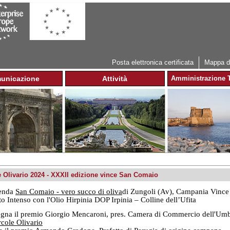
Jump to navigation
Posta elettronica certificata
Mappa de
unicazione
Attività
Amministrazione T
e Olivario 2024 - XXXII edizione vince San Comaio
enda
San Comaio - vero succo di oliva
di Zungoli (Av), Campania Vince 
to Intenso con l'Olio Hirpinia DOP Irpinia – Colline dell’Ufita
gna il premio Giorgio Mencaroni, pres. Camera di Commercio dell'Umbr
rcole Olivario