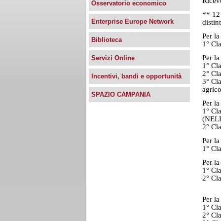
Ricev
Osservatorio economico
** 12 
Enterprise Europe Network
distin
Per l
Biblioteca
1° Cl
Per l
Servizi Online
1° Cla
2° Cl
Incentivi, bandi e opportunità
3° Cl
agrico
SPAZIO CAMPANIA
Per la
1° Cl
(NEL
2° Cl
Per la
1° Cla
Per l
1° Cla
2° Cl
Per la
1° Cla
2° Cla