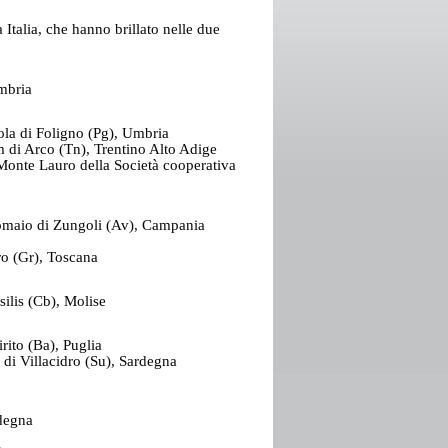
 Italia, che hanno brillato nelle due
Umbria
iola di Foligno (Pg), Umbria
 di Arco (Tn), Trentino Alto Adige
Monte Lauro della Società cooperativa
 Comaio di Zungoli (Av), Campania
o (Gr), Toscana
ilis (Cb), Molise
rito (Ba), Puglia
di Villacidro (Su), Sardegna
rdegna