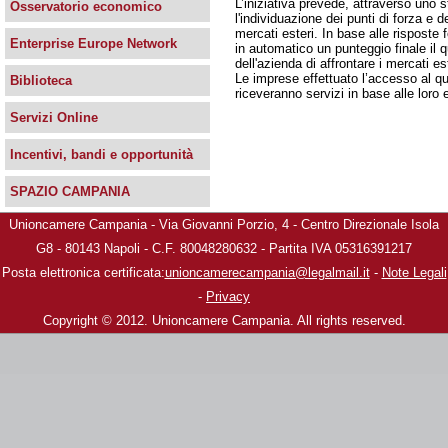
L’iniziativa prevede, attraverso uno 
Osservatorio economico
l'individuazione dei punti di forza e
mercati esteri. In base alle risposte 
Enterprise Europe Network
in automatico un punteggio finale il 
dell'azienda di affrontare i mercati est
Le imprese effettuato l’accesso al q
Biblioteca
riceveranno servizi in base alle loro 
Servizi Online
Incentivi, bandi e opportunità
SPAZIO CAMPANIA
Unioncamere Campania - Via Giovanni Porzio, 4 - Centro Direzionale Isola
G8 - 80143 Napoli - C.F. 80048280632 - Partita IVA 05316391217
Posta elettronica certificata:
unioncamerecampania@legalmail.it
-
Note Legali
-
Privacy
Copyright © 2012. Unioncamere Campania. All rights reserved.