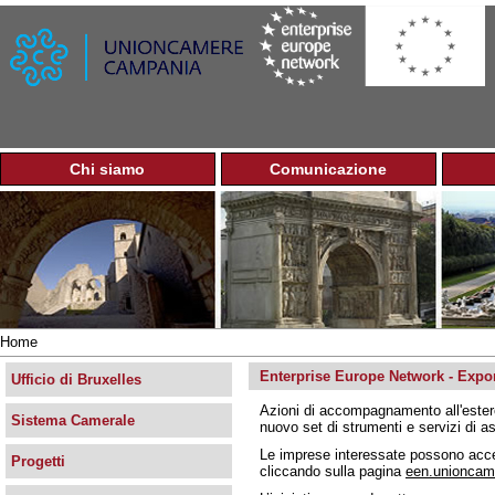
Jump to navigation
Chi siamo
Comunicazione
M
e
n
u
p
r
i
n
Home
c
Tu
i
Enterprise Europe Network - Expo
sei
Ufficio di Bruxelles
p
qui
Azioni di accompagnamento all'este
a
Sistema Camerale
nuovo set di strumenti e servizi di a
l
e
Le imprese interessate possono acced
Progetti
cliccando sulla pagina
een.unioncam