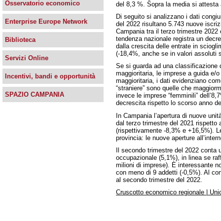
Osservatorio economico
del 8,3 %. Sopra la media si attesta a
Di seguito si analizzano i dati congiu
Enterprise Europe Network
del 2022 risultano 5.743 nuove iscrizi
Campania tra il terzo trimestre 2022
tendenza nazionale registra un decrem
Biblioteca
dalla crescita delle entrate in sciog
(-18,4%, anche se in valori assoluti 
Servizi Online
Se si guarda ad una classificazione d
maggioritaria, le imprese a guida e/o
Incentivi, bandi e opportunità
maggioritaria, i dati evidenziano com
“straniere” sono quelle che maggior
SPAZIO CAMPANIA
invece le imprese “femminili” dell’8,
decrescita rispetto lo scorso anno d
In Campania l’apertura di nuove unità
dal terzo trimestre del 2021 rispetto
(rispettivamente -8,3% e +16,5%). Le
provincia: le nuove aperture all’inter
Il secondo trimestre del 2022 conta
occupazionale (5,1%), in linea se raf
milioni di imprese). È interessante 
con meno di 9 addetti (-0,5%). Al con
al secondo trimestre del 2022.
Cruscotto economico regionale | U