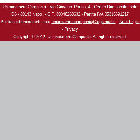
Unioncamere Campania - Via Giovanni Porzio, 4 - Centro Direzionale Isola
G8 - 80143 Napoli - C.F. 80048280632 - Partita IVA 05316391217
Posta elettronica certificata:
unioncamerecampania@legalmail.it
-
Note Legali
-
Privacy
Copyright © 2012. Unioncamere Campania. All rights reserved.