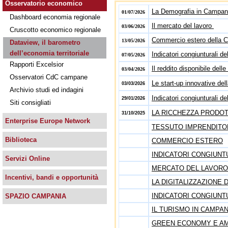
Osservatorio economico
La Demografia in Campani
01/07/2026
Dashboard economia regionale
Il mercato del lavoro
03/06/2026
Cruscotto economico regionale
Commercio estero della 
13/05/2026
Dataview, il barometro
dell’economia territoriale
Indicatori congiunturali d
07/05/2026
Rapporti Excelsior
Il reddito disponibile dell
03/04/2026
Osservatori CdC campane
Le start-up innovative de
03/03/2026
Archivio studi ed indagini
Indicatori congiunturali 
29/01/2026
Siti consigliati
LA RICCHEZZA PRODO
31/10/2025
Enterprise Europe Network
TESSUTO IMPRENDITO
Biblioteca
COMMERCIO ESTERO
INDICATORI CONGIUNT
Servizi Online
MERCATO DEL LAVORO
Incentivi, bandi e opportunità
LA DIGITALIZZAZIONE
INDICATORI CONGIUNTUR
SPAZIO CAMPANIA
IL TURISMO IN CAMPA
GREEN ECONOMY E A