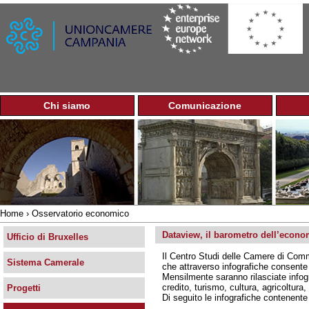
Jump to navigation
Chi siamo
Comunicazione
M
e
n
u
p
r
i
n
Home
›
Osservatorio economico
c
Tu
i
Dataview, il barometro dell’econom
sei
Ufficio di Bruxelles
p
qui
Il Centro Studi delle Camere di Com
a
Sistema Camerale
che attraverso infografiche consente un
l
Mensilmente saranno rilasciate infog
e
credito, turismo, cultura, agricoltur
Progetti
Di seguito le infografiche contenente