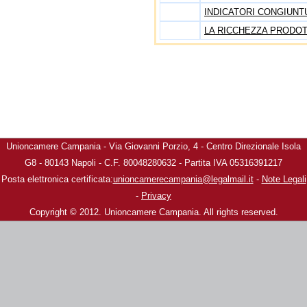
INDICATORI CONGIUNT
LA RICCHEZZA PRODO
Unioncamere Campania - Via Giovanni Porzio, 4 - Centro Direzionale Isola
G8 - 80143 Napoli - C.F. 80048280632 - Partita IVA 05316391217
Posta elettronica certificata:
unioncamerecampania@legalmail.it
-
Note Legali
-
Privacy
Copyright © 2012. Unioncamere Campania. All rights reserved.