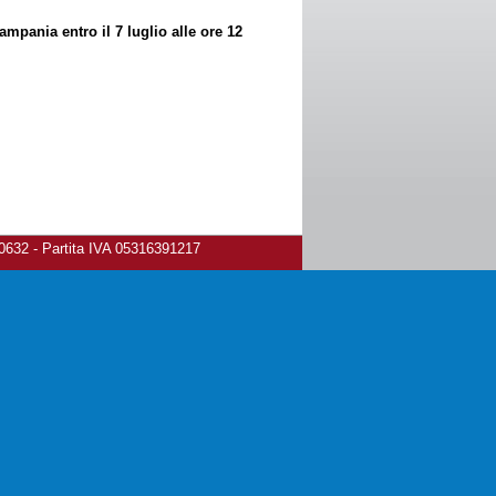
pania entro il 7 luglio alle ore 12
80632 - Partita IVA 05316391217
ivacy