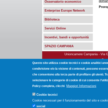
domand
Osservatorio economico
Proro
Enterprise Europe Network
Biblioteca
Servizi Online
Incentivi, bandi e opportunità
SPAZIO CAMPANIA
Unioncamere Campania - Via Gio
Post
Questo sito utilizza cookie tecnici e cookie analitici ano
condivisione e/o la visione di contenuti, possono essere 
che consentono alla terza parte di profilare gli utenti. T
selezionare le categorie di cookie di cui consente l’uti
Maggiori Informazioni
Policy completa, clicchi
Cookie tecnici
Cookie necessari per il funzionamento del sito e cooki
social