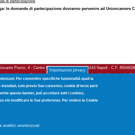
a di partecipazione
ga: le domande di partecipazione dovranno pervenire ad Unioncamere Cam
vanni Porzio, 4 - Centro Direzionale Isola G8 - 80143 Napoli - C.F. 800482
Impostazioni privacy
a elettronica certificata:
unioncamerecampania@legalmail.it
-
Note Legali
-
Pr
nimizzati. Per consentire specifiche funzionalità quali la
Copyright © 2012. Unioncamere Campania. All rights reserved.
installati, solo previo Suo consenso, cookie di terze parti
ramite questo banner, può accettare tutti i cookies,
lizzo e/o modificare le Sue preferenze. Per vedere la Cookie
e analitici anonimizzati