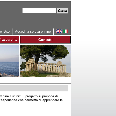
Cerca
Form
di
ricerca
l Sito
Accedi ai servizi on line
rasparente
Contatti
icine Future”. Il progetto si propone di
 un’esperienza che permetta di apprendere le