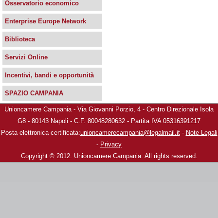
Osservatorio economico
Enterprise Europe Network
Biblioteca
Servizi Online
Incentivi, bandi e opportunità
SPAZIO CAMPANIA
Unioncamere Campania - Via Giovanni Porzio, 4 - Centro Direzionale Isola
G8 - 80143 Napoli - C.F. 80048280632 - Partita IVA 05316391217
Posta elettronica certificata:
unioncamerecampania@legalmail.it
-
Note Legali
-
Privacy
Copyright © 2012. Unioncamere Campania. All rights reserved.