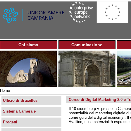
Jump to navigation
Chi siamo
Comunicazione
M
e
n
u
p
r
i
n
Home
c
Tu
i
Corso di Digital Marketing 2.0 e T
sei
Ufficio di Bruxelles
p
qui
Il 10 dicembre p.v. presso la Camera 
a
Sistema Camerale
potenzialità del marketing digitale d
l
come guru della digital economy . Il c
e
Avellino, sulle potenzialità espresse
Progetti