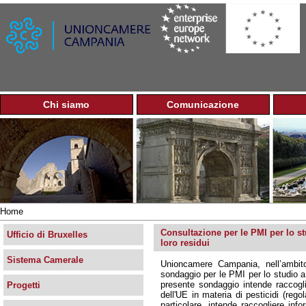
Jump to navigation
Chi siamo
Comunicazione
M
e
n
u
p
r
i
n
Home
c
Tu
i
Consultazione per le PMI per lo st
sei
Ufficio di Bruxelles
p
loro residui
qui
a
Sistema Camerale
Unioncamere Campania, nell’ambito
l
sondaggio per le PMI per lo studio a 
e
presente sondaggio intende raccogli
Progetti
dell'UE in materia di pesticidi (reg
particolare, intende raccogliere in