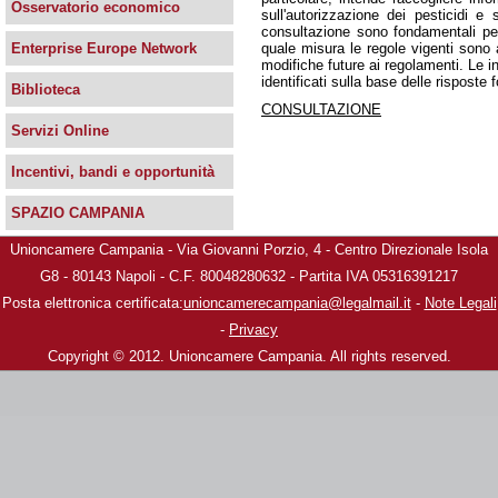
Osservatorio economico
sull'autorizzazione dei pesticidi e s
consultazione sono fondamentali per 
quale misura le regole vigenti sono 
Enterprise Europe Network
modifiche future ai regolamenti. Le i
identificati sulla base delle risposte f
Biblioteca
CONSULTAZIONE
Servizi Online
Incentivi, bandi e opportunità
SPAZIO CAMPANIA
Unioncamere Campania - Via Giovanni Porzio, 4 - Centro Direzionale Isola
G8 - 80143 Napoli - C.F. 80048280632 - Partita IVA 05316391217
Posta elettronica certificata:
unioncamerecampania@legalmail.it
-
Note Legali
-
Privacy
Copyright © 2012. Unioncamere Campania. All rights reserved.