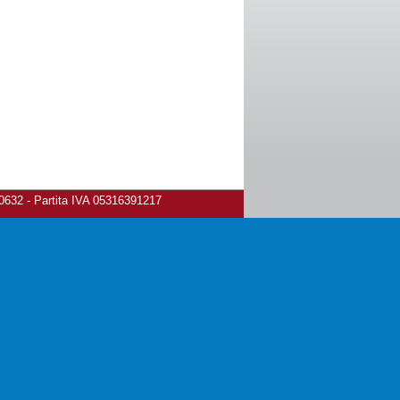
80632 - Partita IVA 05316391217
ivacy