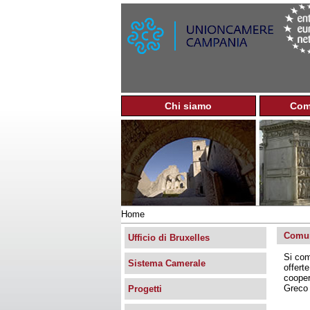
Chi siamo
Com
M
e
n
u
p
r
i
n
Home
c
Tu
i
Comun
sei
Ufficio di Bruxelles
p
qui
Si com
a
Sistema Camerale
offert
l
cooper
e
Greco 
Progetti