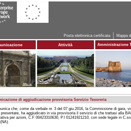
Jump to navigation
Posta elettronica certificata
Mappa de
unicazione
Attività
Amministrazione T
icazione di aggiudicazione provvisoria Servizio Tesoreria
unica che, come da verbale nr. 3 del 07.giu.2016, la Commissione di gara, vista
e presentate, ha aggiudicato in via provvisoria il servizio di che trattasi 
ativa per azioni, C.F 00423310630, P.I 01241921210, con sede legale in C.so
(NA).