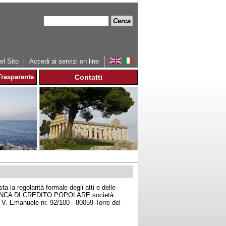
Cerca
Form
di
ricerca
l Sito
Accedi ai servizi on line
rasparente
Contatti
 la regolarità formale degli atti e delle
alla BANCA DI CREDITO POPOLARE società
 V. Emanuele nr. 92/100 - 80059 Torre del