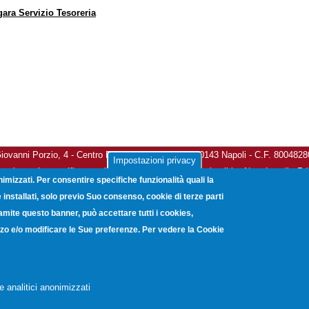
gara Servizio Tesoreria
vanni Porzio, 4 - Centro Direzionale Isola G8 - 80143 Napoli - C.F. 800482
Impostazioni privacy
a elettronica certificata:
unioncamerecampania@legalmail.it
-
Note Legali
-
Pr
nimizzati. Per consentire specifiche funzionalità quali la
Copyright © 2012. Unioncamere Campania. All rights reserved.
installati, solo previo Suo consenso, cookie di terze parti
ramite questo banner, può accettare tutti i cookies,
lizzo e/o modificare le Sue preferenze. Per vedere la Cookie
e analitici anonimizzati