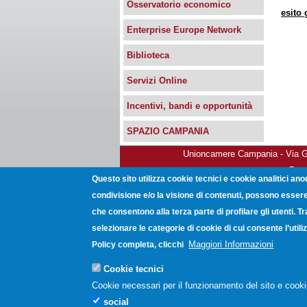
Osservatorio economico
esito 
Enterprise Europe Network
Biblioteca
Servizi Online
Incentivi, bandi e opportunità
SPAZIO CAMPANIA
Unioncamere Campania - Via Gio
Post
Questo sito utilizza cookie tecnici e cookie analitici ano
condivisione e/o la visione di contenuti, possono essere 
che consentono alla terza parte di profilare gli utenti. T
selezionare le categorie di cookie di cui consente l’uti
Maggiori Informazioni
Policy completa, clicchi
Cookie tecnici
Cookie necessari per il funzionamento del sito e cooki
social