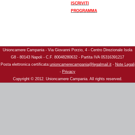
ISCRIVITI
PROGRAMMA
Unioncamere Campania - Via Giovanni Porzio, 4 - Centro Direzionale Isola
G8 - 80143 Napoli - C.F. 80048280632 - Partita IVA 05316391217
Posta elettronica certificata:
unioncamerecampania@legalmail.it
-
Note Legali
-
Privacy
Copyright © 2012. Unioncamere Campania. All rights reserved.