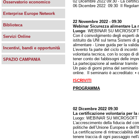
02 Dicembre 2022 09:30 - La certifica
Osservatorio economico
06 Dicembre 2022 09:30 Il Regolamen
Enterprise Europe Network
22 Novembre 2022 - 09:30
Biblioteca
Webinar Sicurezza alimentare La
Luogo
: WEBINAR SU MICROSOF
Con il coinvolgimento degli esperti 
Servizi Online
istituito da UNI sul tema Sistemi di
alimentare - Linee guida per la valid
Incentivi, bandi e opportunità
L’evento fa parte del ciclo di incont
volontaria tecnica, con lo scopo di di
tener conto dei fabbisogni delle impr
SPAZIO CAMPANIA
La partecipazione al webinar tramite 
Un paio di giorni prima del seminario 
online. Il seminario è accreditato: •
ISCRIVITI
PROGRAMMA
02 Dicembre 2022 09:30
La certificazione volontaria per la 
Luogo: WEBINAR SU MICROSOFT
L’accrescimento della fiducia del con
politiche dell’Unione Europea e dell’It
La certificazione di rintracciabilità 
tenere traccia di ogni passaggio nell'a