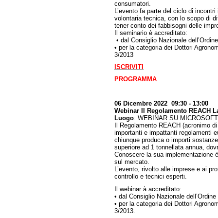
consumatori.
L’evento fa parte del ciclo di incont
volontaria tecnica, con lo scopo di di
tener conto dei fabbisogni delle impr
Il seminario è accreditato:
• dal Consiglio Nazionale dell’Ordine
• per la categoria dei Dottori Agro
3/2013
ISCRIVITI
PROGRAMMA
06 Dicembre 2022 09:30 - 13:00
Webinar Il Regolamento REACH La n
Luogo
: WEBINAR SU MICROSOF
Il Regolamento REACH (acronimo di Re
importanti e impattanti regolamenti euro
chiunque produca o importi sostanze 
superiore ad 1 tonnellata annua, dov
Conoscere la sua implementazione è f
sul mercato.
L’evento, rivolto alle imprese e ai pr
controllo e tecnici esperti.
Il webinar à accreditato:
• dal Consiglio Nazionale dell’Ordine
• per la categoria dei Dottori Agro
3/2013.