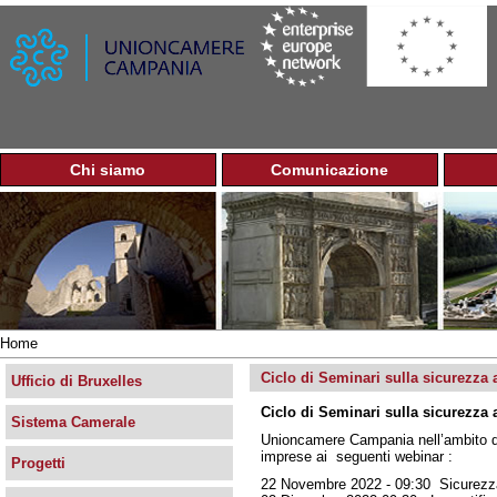
Jump to navigation
Chi siamo
Comunicazione
M
e
n
u
p
r
i
n
Home
c
Tu
i
Ciclo di Seminari sulla sicurezza a
sei
Ufficio di Bruxelles
p
qui
Ciclo di Seminari sulla sicurezza a
a
Sistema Camerale
l
Unioncamere Campania nell’ambito del
e
imprese ai seguenti webinar :
Progetti
22 Novembre 2022 - 09:30 Sicurezz