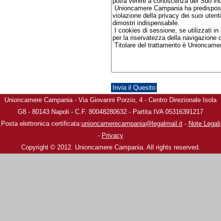
Unioncamere Campania - Via Giovanni Porzio, 4 - Centro Direzionale Isola
G8 - 80143 Napoli - C.F. 80048280632 - Partita IVA 05316391217
Posta elettronica certificata:
unioncamerecampania@legalmail.it
-
Note Legali
-
Privacy
Copyright © 2012. Unioncamere Campania. All rights reserved.