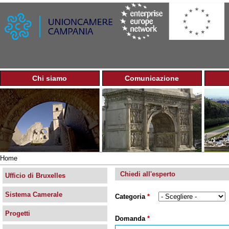
Jump to navigation
Chi siamo
Comunicazione
M
e
n
u
p
r
i
n
Home
c
Tu
i
Chiedi all'esperto
sei
Ufficio di Bruxelles
p
qui
a
Sistema Camerale
Categoria
*
l
e
Progetti
Domanda
*