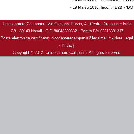
- 19 Marzo 2016: Incontri B2B - “B
Unioncamere Campania - Via Giovanni Porzio, 4 - Centro Direzionale Isola
G8 - 80143 Napoli - C.F. 80048280632 - Partita IVA 05316391217
Posta elettronica certificata:
unioncamerecampania@legalmail.it
-
Note Legali
-
Privacy
Copyright © 2012. Unioncamere Campania. All rights reserved.