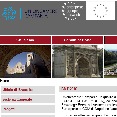
Jump to navigation
Chi siamo
Comunicazione
M
e
n
u
p
r
i
n
Home
c
Tu
i
BMT 2016
sei
Ufficio di Bruxelles
p
qui
Unioncamere Campania, in qualità d
a
Sistema Camerale
EUROPE NETWORK (EEN), collabora con
l
Brokerage Event nel settore turistic
e
Eurosportello CCIA di Napoli nell’a
Progetti
L’iniziativa offre partecipanti l’occa