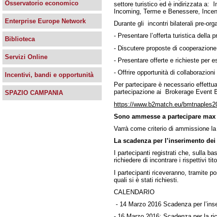
Osservatorio economico
settore turistico ed è indirizzata a: 
Incoming, Terme e Benessere, Incen
Enterprise Europe Network
Durante gli incontri bilaterali pre-org
- Presentare l’offerta turistica della 
Biblioteca
- Discutere proposte di cooperazione
Servizi Online
- Presentare offerte e richieste per es
- Offrire opportunità di collaborazion
Incentivi, bandi e opportunità
Per partecipare è necessario effettua
partecipazione ai Brokerage Even
SPAZIO CAMPANIA
https://www.b2match.eu/bmtnaples2
Sono ammesse a partecipare max 50 
Varrà come criterio di ammissione la 
La scadenza per l’inserimento dei p
I partecipanti registrati che, sulla ba
richiedere di incontrare i rispettivi tit
I partecipanti riceveranno, tramite pos
quali si è stati richiesti.
CALENDARIO
- 14 Marzo 2016 Scadenza per l’inseri
- 16 Marzo 2016: Scadenza per la richi