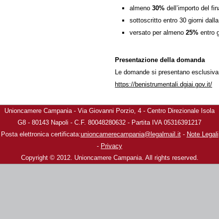
almeno
30%
dell’importo del f
sottoscritto entro 30 giorni dal
versato per almeno
25%
entro g
Presentazione della domanda
Le domande si presentano esclusivame
https://benistrumentali.dgiai.gov.it/
Unioncamere Campania - Via Giovanni Porzio, 4 - Centro Direzionale Isola
G8 - 80143 Napoli - C.F. 80048280632 - Partita IVA 05316391217
Posta elettronica certificata:
unioncamerecampania@legalmail.it
-
Note Legali
-
Privacy
Copyright © 2012. Unioncamere Campania. All rights reserved.