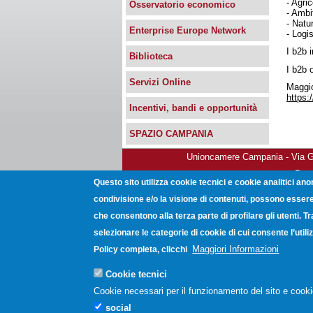
- Agric
Osservatorio economico
- Ambi
- Natu
Enterprise Europe Network
- Logi
I b2b 
Biblioteca
I b2b o
Servizi Online
Maggio
https:
Incentivi, bandi e opportunità
SPAZIO CAMPANIA
Unioncamere Campania - Via Gio
Post
Questo sito utilizza cookie tecnici e cookie analitici ano
condivisione e/o la visione di contenuti, possono essere 
che consentono alla terza parte di profilare gli utenti. T
selezionare le categorie di cookie di cui consente l’uti
Maggiori Informazioni
Policy completa, clicchi
Cookie tecnici
Cookie necessari per il funzionamento del sito e cooki
social