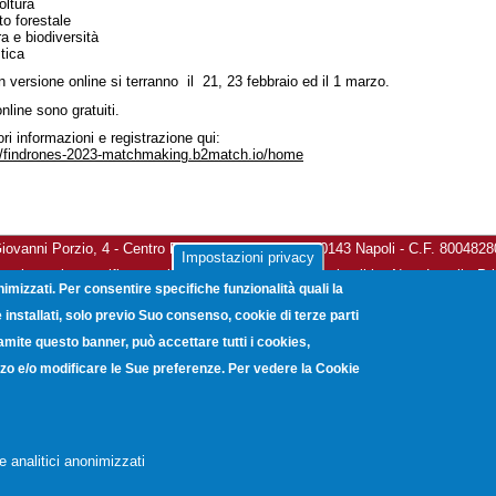
oltura
to forestale
ra e biodiversità
stica
in versione online si terranno il 21, 23 febbraio ed il 1 marzo.
nline sono gratuiti.
ri informazioni e registrazione qui:
//findrones-2023-matchmaking.b2match.io/home
vanni Porzio, 4 - Centro Direzionale Isola G8 - 80143 Napoli - C.F. 800482
Impostazioni privacy
a elettronica certificata:
unioncamerecampania@legalmail.it
-
Note Legali
-
Pr
nimizzati. Per consentire specifiche funzionalità quali la
Copyright © 2012. Unioncamere Campania. All rights reserved.
installati, solo previo Suo consenso, cookie di terze parti
ramite questo banner, può accettare tutti i cookies,
lizzo e/o modificare le Sue preferenze. Per vedere la Cookie
e analitici anonimizzati