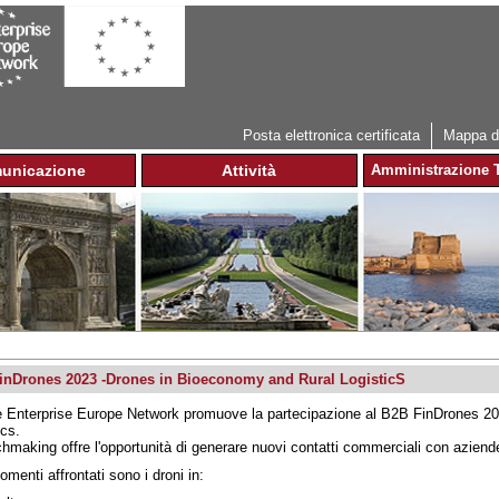
Jump to navigation
Posta elettronica certificata
Mappa de
unicazione
Attività
Amministrazione T
inDrones 2023 -Drones in Bioeconomy and Rural LogisticS
e Enterprise Europe Network promuove la partecipazione al B2B FinDrones 2
ics.
chmaking offre l'opportunità di generare nuovi contatti commerciali con aziende
omenti affrontati sono i droni in: