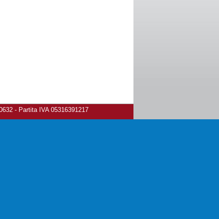
80632 - Partita IVA 05316391217
ivacy