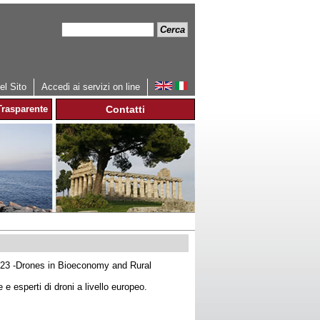
Cerca
Form
di
ricerca
l Sito
Accedi ai servizi on line
rasparente
Contatti
023 -Drones in Bioeconomy and Rural
 e esperti di droni a livello europeo.