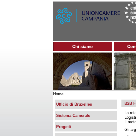
Chi siamo
Com
M
e
n
u
p
r
i
n
Home
c
Tu
i
B2B F
sei
Ufficio di Bruxelles
p
qui
La ret
a
Sistema Camerale
Logist
l
Il mat
e
Progetti
Gli arg