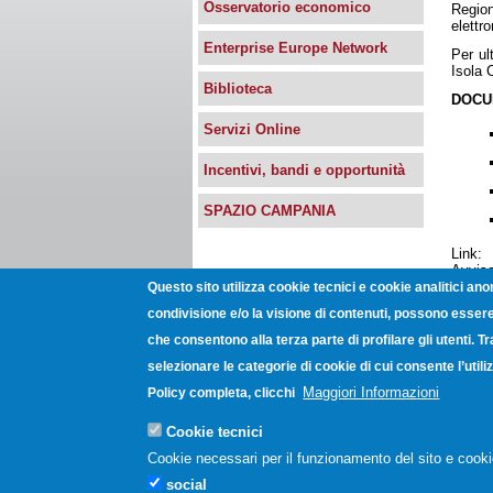
Osservatorio economico
Region
elettro
Enterprise Europe Network
Per ul
Isola 
Biblioteca
DOCU
Servizi Online
Incentivi, bandi e opportunità
SPAZIO CAMPANIA
Link:
Avviso
- Reg
Questo sito utilizza cookie tecnici e cookie analitici ano
condivisione e/o la visione di contenuti, possono essere 
che consentono alla terza parte di profilare gli utenti. T
Unioncamere Campania - Via Gio
selezionare le categorie di cookie di cui consente l’uti
Post
Maggiori Informazioni
Policy completa, clicchi
Cookie tecnici
Cookie necessari per il funzionamento del sito e cooki
social