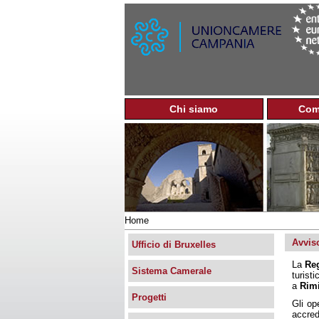
Chi siamo
Com
M
e
n
u
p
r
i
n
Home
c
Tu
i
Avviso
sei
Ufficio di Bruxelles
p
qui
La
Re
a
Sistema Camerale
turist
l
a
Rimi
e
Progetti
Gli op
accred