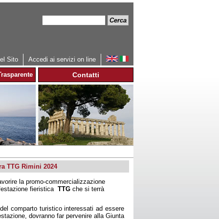
Cerca
Form
di
ricerca
l Sito
Accedi ai servizi on line
rasparente
Contatti
iera TTG Rimini 2024
 favorire la promo-commercializzazione
festazione fieristica
TTG
che si terrà
 del comparto turistico interessati ad essere
stazione, dovranno far pervenire alla Giunta