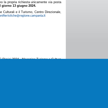
mo la propria richiesta unicamente via posta
il giorno
13 giugno 2024.
he Culturali e il Turismo, Centro Direzionale,
nifieristiche@regione.campania.it
TTG Rimini 2024 - Magazine Turismo e Cultura
80632 - Partita IVA 05316391217
ivacy