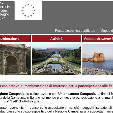
Jump to navigation
Posta elettronica certificata
Mappa de
unicazione
Attività
Amministrazione T
 esplorativo di manifestazione di interesse per la partecipazione alla f
gione Campania
, in collaborazione con
Unioncamere Campania
, al fine di
ica della Campania in Italia e nel mondo promuove la partecipazione alla mani
ni dal 9 all’11 ottobre p.v.
eratori economici, i consorzi​, le associazioni nonché i soggetti istituzionali
itati presso lo spazio espositivo della Regione Campania alla suddetta manife