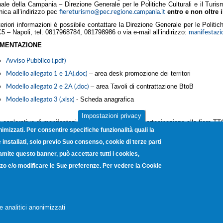
ale della Campania – Direzione Generale per le Politiche Culturali e il Turis
nica all’indirizzo pec
entro e non oltre 
fiereturismo@pec.regione.campania.it
teriori informazioni è possibile contattare la Direzione Generale per le Politic
C5 – Napoli, tel. 0817968784, 081798986 o via e-mail all’indirizzo:
manifestazio
MENTAZIONE
Avviso Pubblico (.pdf)
– area desk promozione dei territori
Modello allegato 1 e 1A(.doc)
– area Tavoli di contrattazione BtoB
Modello allegato 2 e 2A (.doc)
- Scheda anagrafica
Modello allegato 3 (.xlsx)
Impostazioni privacy
 esplorativo di manifestazione di interesse per la partecipazione alla fiera 
ione Campania
nimizzati. Per consentire specifiche funzionalità quali la
installati, solo previo Suo consenso, cookie di terze parti
ramite questo banner, può accettare tutti i cookies,
vanni Porzio, 4 - Centro Direzionale Isola G8 - 80143 Napoli - C.F. 800482
lizzo e/o modificare le Sue preferenze. Per vedere la Cookie
a elettronica certificata:
unioncamerecampania@legalmail.it
-
Note Legali
-
Pr
Copyright © 2012. Unioncamere Campania. All rights reserved.
e analitici anonimizzati