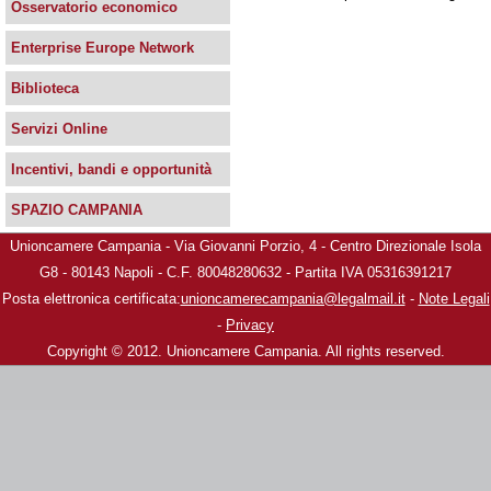
Osservatorio economico
Enterprise Europe Network
Biblioteca
Servizi Online
Incentivi, bandi e opportunità
SPAZIO CAMPANIA
Unioncamere Campania - Via Giovanni Porzio, 4 - Centro Direzionale Isola
G8 - 80143 Napoli - C.F. 80048280632 - Partita IVA 05316391217
Posta elettronica certificata:
unioncamerecampania@legalmail.it
-
Note Legali
-
Privacy
Copyright © 2012. Unioncamere Campania. All rights reserved.