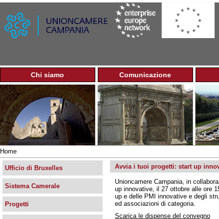
Jump to navigation
Chi siamo
Comunicazione
M
e
n
u
p
r
i
n
Home
c
Tu
i
Avvia i tuoi progetti: start up inn
sei
Ufficio di Bruxelles
p
qui
Unioncamere Campania, in collaboraz
a
Sistema Camerale
up innovative, il 27 ottobre alle ore 
l
up e delle PMI innovative e degli stru
e
ed associazioni di categoria.
Progetti
Scarica le dispense del convegno