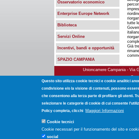
Osservatorio economico
percor
impres
riordi
Enterprise Europe Network
riorga
tutte 
Biblioteca
Govern
italia
Servizi Online
riorga
comple
Già tr
Incentivi, bandi e opportunità
rimane
commer
SPAZIO CAMPANIA
Unioncamere Campania - Via Gio
Post
Questo sito utilizza cookie tecnici e cookie analitici ano
condivisione e/o la visione di contenuti, possono essere 
che consentono alla terza parte di profilare gli utenti. T
selezionare le categorie di cookie di cui consente l’uti
Maggiori Informazioni
Policy completa, clicchi
Cookie tecnici
Cookie necessari per il funzionamento del sito e cooki
social