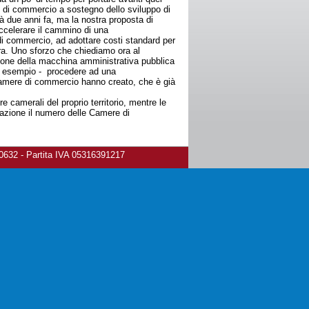
e di commercio a sostegno dello sviluppo di
ià due anni fa, ma la nostra proposta di
accelerare il cammino di una
i commercio, ad adottare costi standard per
era. Uno sforzo che chiediamo ora al
ione della macchina amministrativa pubblica
 ad esempio - procedere ad una
 Camere di commercio hanno creato, che è già
e camerali del proprio territorio, mentre le
razione il numero delle Camere di
80632 - Partita IVA 05316391217
ivacy