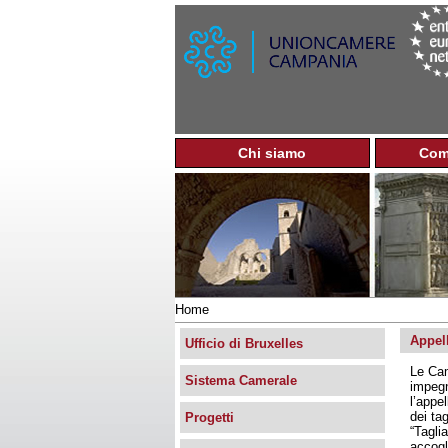
Chi siamo
Com
M
e
n
u
p
r
i
n
Home
c
Tu
i
Appel
sei
Ufficio di Bruxelles
p
qui
Le Cam
a
Sistema Camerale
impegn
l
l’appe
e
dei tag
Progetti
“Tagli
accogl