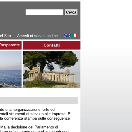
Cerca
Form
di
ricerca
l Sito
Accedi ai servizi on line
rasparente
Contatti
to una riorganizzazione forte ed
tali strumenti di servizio alle imprese. E’
della conferenza stampa sulle conseguenze
e. Ma la decisione del Parlamento di
 da un po’ di tempo per portare avanti quel