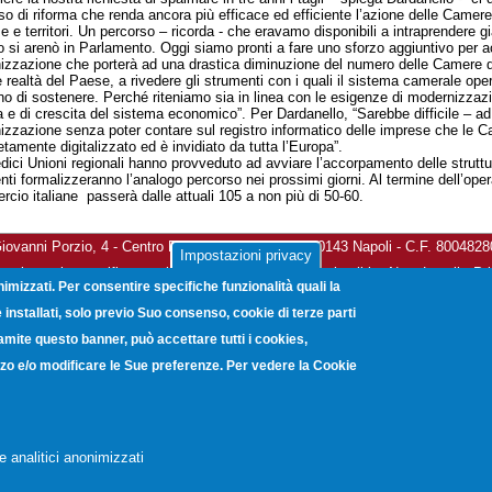
so di riforma che renda ancora più efficace ed efficiente l’azione delle Camer
e e territori. Un percorso – ricorda - che eravamo disponibili a intraprendere g
no si arenò in Parlamento. Oggi siamo pronti a fare uno sforzo aggiuntivo per 
nizzazione che porterà ad una drastica diminuzione del numero delle Camere d
le realtà del Paese, a rivedere gli strumenti con i quali il sistema camerale op
o di sostenere. Perché riteniamo sia in linea con le esigenze di modernizzaz
na e di crescita del sistema economico”. Per Dardanello, “Sarebbe difficile –
nizzazione senza poter contare sul registro informatico delle imprese che le
tamente digitalizzato ed è invidiato da tutta l’Europa”.
edici Unioni regionali hanno provveduto ad avviare l’accorpamento delle struttur
nti formalizzeranno l’analogo percorso nei prossimi giorni. Al termine dell’ope
cio italiane passerà dalle attuali 105 a non più di 50-60.
vanni Porzio, 4 - Centro Direzionale Isola G8 - 80143 Napoli - C.F. 800482
Impostazioni privacy
a elettronica certificata:
unioncamerecampania@legalmail.it
-
Note Legali
-
Pr
nimizzati. Per consentire specifiche funzionalità quali la
Copyright © 2012. Unioncamere Campania. All rights reserved.
installati, solo previo Suo consenso, cookie di terze parti
ramite questo banner, può accettare tutti i cookies,
lizzo e/o modificare le Sue preferenze. Per vedere la Cookie
e analitici anonimizzati