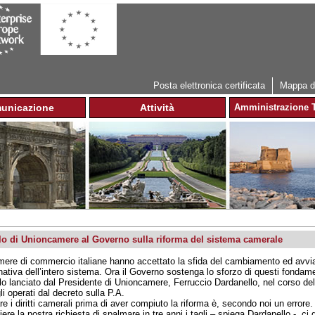
Jump to navigation
Posta elettronica certificata
Mappa de
unicazione
Attività
Amministrazione T
lo di Unioncamere al Governo sulla riforma del sistema camerale
ere di commercio italiane hanno accettato la sfida del cambiamento ed avvia
ativa dell’intero sistema. Ora il Governo sostenga lo sforzo di questi fondamen
llo lanciato dal Presidente di Unioncamere, Ferruccio Dardanello, nel corso 
li operati dal decreto sulla P.A.
are i diritti camerali prima di aver compiuto la riforma è, secondo noi un error
iere la nostra richiesta di spalmare in tre anni i tagli – spiega Dardanello - ci