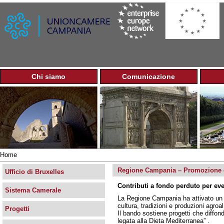
Jump to navigation
Chi siamo
Comunicazione
M
e
n
u
p
r
i
n
Home
c
Tu
i
Regione Campania – Promozione d
sei
Ufficio di Bruxelles
p
qui
Contributi a fondo perduto per even
a
Sistema Camerale
l
La Regione Campania ha attivato un
e
cultura, tradizioni e produzioni agroal
Progetti
Il bando sostiene progetti che diffo
legata alla Dieta Mediterranea” .