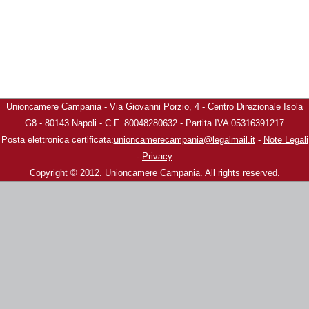
Unioncamere Campania - Via Giovanni Porzio, 4 - Centro Direzionale Isola
G8 - 80143 Napoli - C.F. 80048280632 - Partita IVA 05316391217
Posta elettronica certificata:
unioncamerecampania@legalmail.it
-
Note Legali
-
Privacy
Copyright © 2012. Unioncamere Campania. All rights reserved.