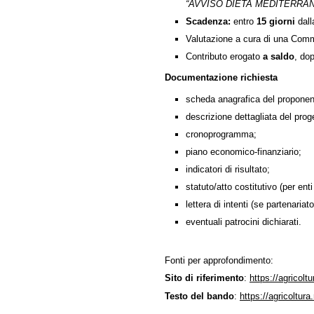
“AVVISO DIETA MEDITERRANEA
Scadenza:
entro
15 giorni
dall
Valutazione a cura di una Comm
Contributo erogato
a saldo
, do
Documentazione richiesta
scheda anagrafica del proponent
descrizione dettagliata del prog
cronoprogramma;
piano economico-finanziario;
indicatori di risultato;
statuto/atto costitutivo (per ent
lettera di intenti (se partenariato
eventuali patrocini dichiarati.
Fonti per approfondimento:
Sito di riferimento
:
https://agricol
Testo del bando
:
https://agricoltur